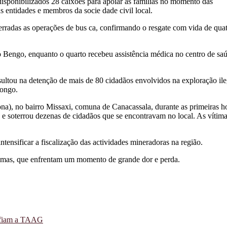
sponibilizados 28 caixões para apoiar as famílias no momento das
entidades e membros da socie dade civil local.
rradas as operações de bus ca, confirmando o resgate com vida de qua
 Bengo, enquanto o quarto recebeu assistência médica no centro de sa
ultou na detenção de mais de 80 cidadãos envolvidos na exploração ile
Congo.
a), no bairro Missaxi, comuna de Canacassala, durante as primeiras h
e soterrou dezenas de cidadãos que se encontravam no local. As vítim
tensificar a fiscalização das actividades mineradoras na região.
ítimas, que enfrentam um momento de grande dor e perda.
safiam a TAAG