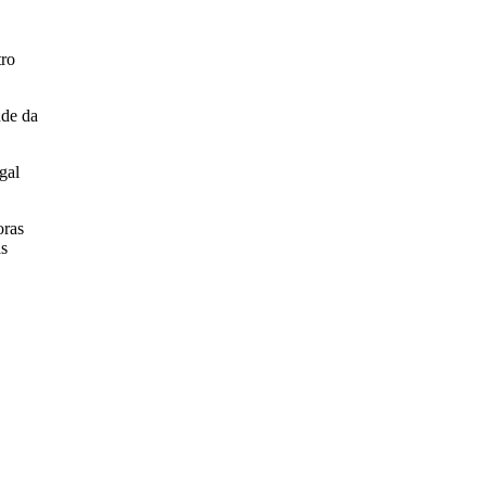
tro
úde da
gal
oras
as