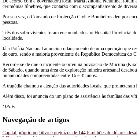
De acordo com a governadora local, Maria Antónia Nelumba, foram di
cerimónias fúnebres, que contarão com o acompanhamento de diversas 
Por sua vez, o Comando de Protecção Civil e Bombeiros deu por ence
pessoas.
Três dos sobreviventes foram encaminhados ao Hospital Provincial do
localidade.
Já a Polícia Nacional anunciou o lançamento de uma operação que res
de ouro, sendo a maioria proveniente da República Democrática do 
Recorde-se de que o incidente ocorreu na povoação de Mucuha (Kixon
de Sábado, quando uma área de exploração mineira artesanal desabou 
tinham idades compreendidas entre 16 e 35 anos.
A tragédia chamou a atenção das autoridades locais, que prometeram in
Além disso, foi anuncia do um plano de assistência às famílias das v
OPaís
Navegação de artigos
Capital próprio negativo e prejuízos de 144,6 milhões de dólares de