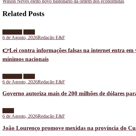
Wilson Neves eleito novo bastonário da ordem dos economistas
Related Posts
Destaques
Radar
6 de Agosto, 2026
Redação E&F
👉Lei contra informações falsas na internet entra em 
mínimos nacionais
Destaques
Radar
6 de Agosto, 2026
Redação E&F
Governo autoriza mais de 200 milhões de dólares pa
Radar
6 de Agosto, 2026
Redação E&F
João Lourenço promove mexidas na província do C