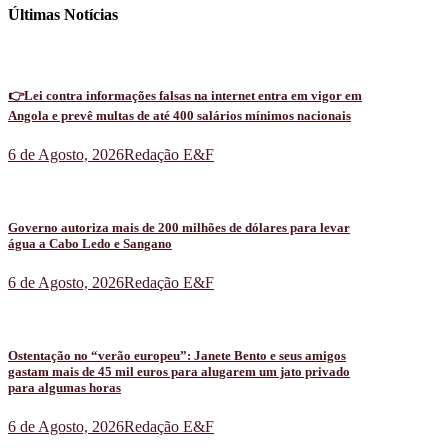
Últimas Notícias
👉Lei contra informações falsas na internet entra em vigor em
Angola e prevê multas de até 400 salários mínimos nacionais
6 de Agosto, 2026
Redação E&F
Governo autoriza mais de 200 milhões de dólares para levar
água a Cabo Ledo e Sangano
6 de Agosto, 2026
Redação E&F
Ostentação no “verão europeu”: Janete Bento e seus amigos
gastam mais de 45 mil euros para alugarem um jato privado
para algumas horas
6 de Agosto, 2026
Redação E&F