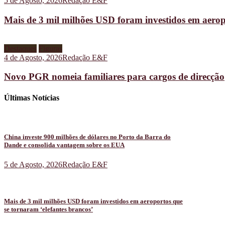
5 de Agosto, 2026
Redação E&F
Mais de 3 mil milhões USD foram investidos em aeropo
Destaques
Figuras
4 de Agosto, 2026
Redação E&F
Novo PGR nomeia familiares para cargos de direcção
Últimas Notícias
China investe 900 milhões de dólares no Porto da Barra do
Dande e consolida vantagem sobre os EUA
5 de Agosto, 2026
Redação E&F
Mais de 3 mil milhões USD foram investidos em aeroportos que
se tornaram ‘elefantes brancos’