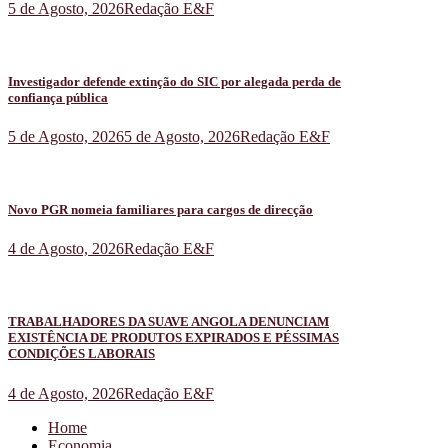
5 de Agosto, 2026
Redação E&F
Investigador defende extinção do SIC por alegada perda de
confiança pública
5 de Agosto, 2026
5 de Agosto, 2026
Redação E&F
Novo PGR nomeia familiares para cargos de direcção
4 de Agosto, 2026
Redação E&F
TRABALHADORES DA SUAVE ANGOLA DENUNCIAM
EXISTÊNCIA DE PRODUTOS EXPIRADOS E PÉSSIMAS
CONDIÇÕES LABORAIS
4 de Agosto, 2026
Redação E&F
Home
Economia