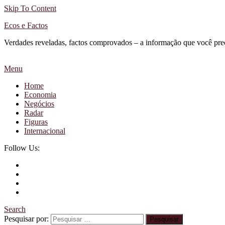
Skip To Content
Ecos e Factos
Verdades reveladas, factos comprovados – a informação que você pre
Menu
Home
Economia
Negócios
Radar
Figuras
Internacional
Follow Us:
Search
Pesquisar por: