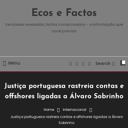
Skip
To
Ecos e Factos
Content
Verdades reveladas, factos comprovados – a informação que
você precisa
Menu
Search
Justiça portuguesa rastreia contas e
offshores ligadas a Álvaro Sobrinho
Home
Internacional
Justiça portuguesa rastreia contas e offshores ligadas a Álvaro
Destaques
Internacional
Sobrinho