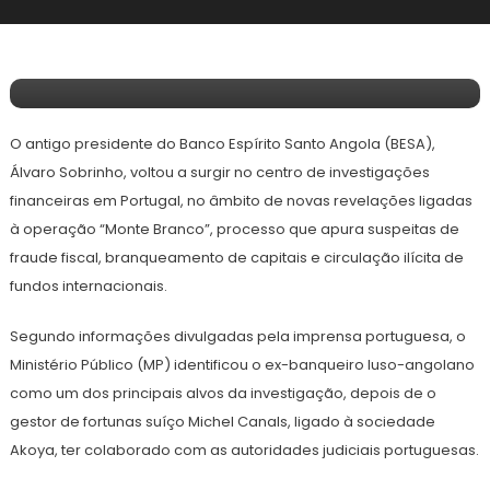
15 de Maio, 2026
Redação E&F
Justiça Portuguesa Rastreia Contas E
Offshores Ligadas A Álvaro Sobrinho
O antigo presidente do Banco Espírito Santo Angola (BESA),
Álvaro Sobrinho, voltou a surgir no centro de investigações
financeiras em Portugal, no âmbito de novas revelações ligadas
à operação “Monte Branco”, processo que apura suspeitas de
fraude fiscal, branqueamento de capitais e circulação ilícita de
fundos internacionais.
Segundo informações divulgadas pela imprensa portuguesa, o
Ministério Público (MP) identificou o ex-banqueiro luso-angolano
como um dos principais alvos da investigação, depois de o
gestor de fortunas suíço Michel Canals, ligado à sociedade
Akoya, ter colaborado com as autoridades judiciais portuguesas.