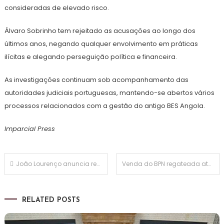
consideradas de elevado risco.
Álvaro Sobrinho tem rejeitado as acusações ao longo dos
últimos anos, negando qualquer envolvimento em práticas
ilícitas e alegando perseguição política e financeira.
As investigações continuam sob acompanhamento das
autoridades judiciais portuguesas, mantendo-se abertos vários
processos relacionados com a gestão do antigo BES Angola.
Imparcial Press
Navegação
João Lourenço anuncia recandidatura à presidência do MPLA
Venda do BPN regateada até à última hora permitiu ver os milhões de Isabel dos Santos e entrar na operação Lava Jato
de
RELATED POSTS
artigos