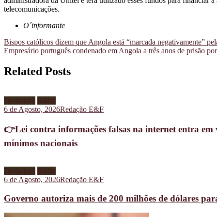
administradora da Unitel e terá utilizado esses fundos para financiar
telecomunicações.
O´informante
Navegação
Bispos católicos dizem que Angola está “marcada negativamente” pe
Empresário português condenado em Angola a três anos de prisão po
de
artigos
Related Posts
Destaques
Radar
6 de Agosto, 2026
Redação E&F
👉Lei contra informações falsas na internet entra em 
mínimos nacionais
Destaques
Radar
6 de Agosto, 2026
Redação E&F
Governo autoriza mais de 200 milhões de dólares pa