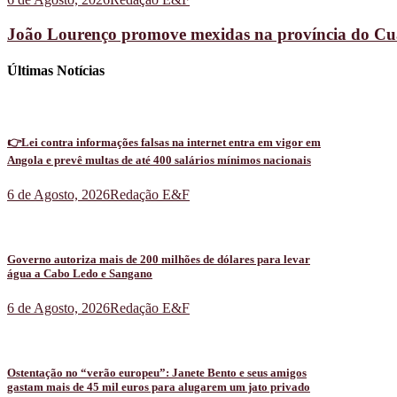
João Lourenço promove mexidas na província do C
Últimas Notícias
👉Lei contra informações falsas na internet entra em vigor em
Angola e prevê multas de até 400 salários mínimos nacionais
6 de Agosto, 2026
Redação E&F
Governo autoriza mais de 200 milhões de dólares para levar
água a Cabo Ledo e Sangano
6 de Agosto, 2026
Redação E&F
Ostentação no “verão europeu”: Janete Bento e seus amigos
gastam mais de 45 mil euros para alugarem um jato privado