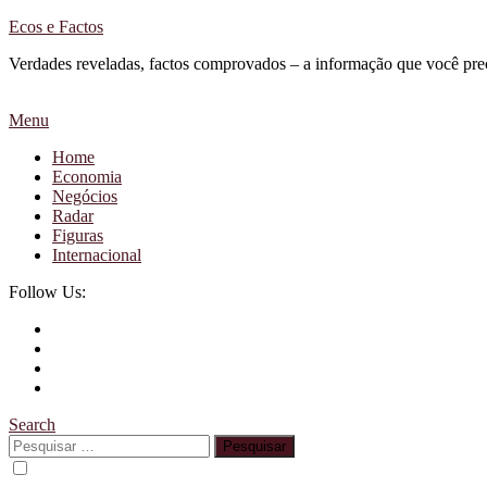
Skip
Ecos e Factos
To
Verdades reveladas, factos comprovados – a informação que você pre
Content
Menu
Home
Economia
Negócios
Radar
Figuras
Internacional
Follow Us:
Search
Pesquisar
por: