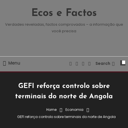
Skip
To
Ecos e Factos
Content
Verdades reveladas, factos comprovados – a informação que
você precisa
Menu
Search
GEFI reforça controlo sobre
terminais do norte de Angola
Home
Economia
Economia
GEFI reforça controlo sobre terminais do norte de Angola
30 de Junho, 2026
Redação E&F