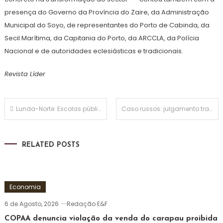
presença do Governo da Província do Zaire, da Administração
Municipal do Soyo, de representantes do Porto de Cabinda, da
Secil Marítima, da Capitania do Porto, da ARCCLA, da Polícia
Nacional e de autoridades eclesiásticas e tradicionais.
Revista Líder
Navegação
Lunda-Norte: Escolas públicas do Cambulo correm risco de fechar devido a 11 meses de subsídios em atraso
Caso russos: julgamento trava por falta de… um advogado
de
RELATED POSTS
artigos
Economia
6 de Agosto, 2026
Redação E&F
COPAA denuncia violação da venda do carapau proibida