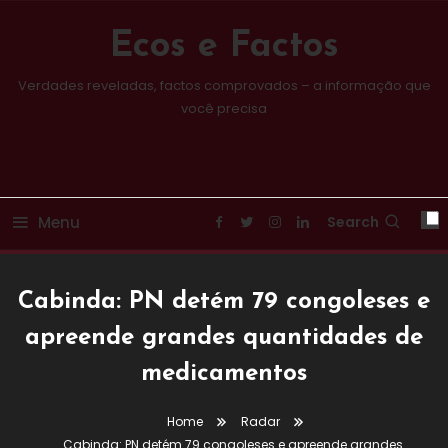
Skip
To
Ecos e Factos
Content
Verdades reveladas, factos comprovados – a informação que
você precisa
Menu
Search
Cabinda: PN detém 79 congoleses e
apreende grandes quantidades de
medicamentos
Home
Radar
Cabinda: PN detém 79 congoleses e apreende grandes