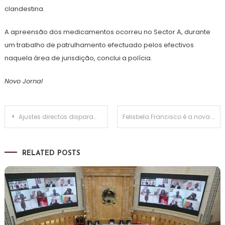
clandestina.
A apreensão dos medicamentos ocorreu no Sector A, durante
um trabalho de patrulhamento efectuado pelos efectivos
naquela área de jurisdição, conclui a polícia.
Novo Jornal
Navegação
Ajustes directos disparam 393% para 9,817 biliões kz em quatro meses
Felisbela Francisco é a nova Inspectora Geral da Administração do Estado
de
RELATED POSTS
artigos