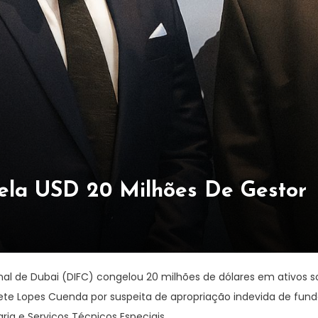
ela USD 20 Milhões De Gestor
nal de Dubai (DIFC) congelou 20 milhões de dólares em ativos s
ete Lopes Cuenda por suspeita de apropriação indevida de fun
a e Serviços Técnicos Especiais.