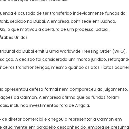
Cuenda é acusado de ter transferido indevidamente fundos da
Bank, sediado no Dubai. A empresa, com sede em Luanda,
23, o que motivou a abertura de um processo judicial,
Árabes Unidos.
 tribunal do Dubai emitiu uma Worldwide Freezing Order (WFO),
sdição. A decisão foi considerada um marco jurídico, reforçand
anceiros transfronteiriços, mesmo quando os atos ilícitos ocorr
ão apresentou defesa formal nem compareceu ao julgamento,
legações da Carmon. A empresa afirma que os fundos foram
oais, incluindo investimentos fora de Angola.
 de diretor comercial e chegou a representar a Carmon em
a-se atualmente em paradeiro desconhecido, embora se presuma