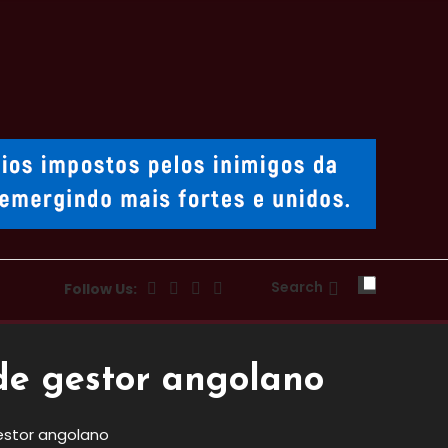
Search
Follow Us:
de gestor angolano
estor angolano