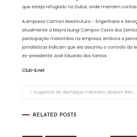
que esteja refugiado no Dubai, onde mantém contas 
A empresa Carmon Reestrutura – Engenharia e Serviç
atualmente a Mayra Isungi Campos Costa dos Santos,
participação maioritária na empresa, embora a perc
jornalísticas indicam que ela assumiu o controlo da
ex-presidente José Eduardo dos Santos
Club-k.net
Navegação
Suspeitas de desfalque milionário abalam Banco Sol e expõem falhas de compliance
de
RELATED POSTS
artigos