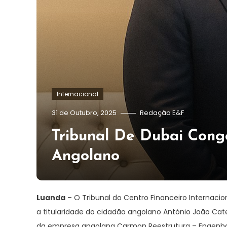
Internacional
31 de Outubro, 2025
Redação E&F
Tribunal De Dubai Cong
Angolano
Luanda
– O Tribunal do Centro Financeiro Internacio
a titularidade do cidadão angolano António João Cat
da empresa angolana Carmon Reestrutura – Engenhari