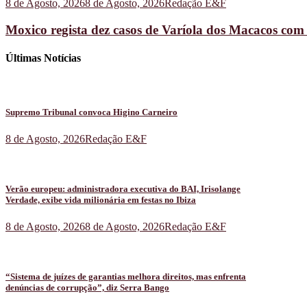
8 de Agosto, 2026
8 de Agosto, 2026
Redação E&F
Moxico regista dez casos de Varíola dos Macacos com
Últimas Notícias
Supremo Tribunal convoca Higino Carneiro
8 de Agosto, 2026
Redação E&F
Verão europeu: administradora executiva do BAI, Irisolange
Verdade, exibe vida milionária em festas no Ibiza
8 de Agosto, 2026
8 de Agosto, 2026
Redação E&F
“Sistema de juízes de garantias melhora direitos, mas enfrenta
denúncias de corrupção”, diz Serra Bango