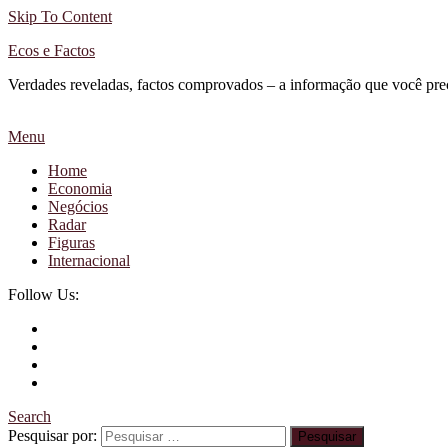
Skip To Content
Ecos e Factos
Verdades reveladas, factos comprovados – a informação que você pre
Menu
Home
Economia
Negócios
Radar
Figuras
Internacional
Follow Us:
Search
Pesquisar por: