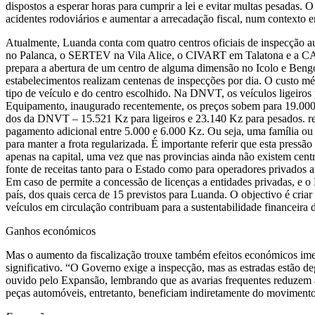
dispostos a esperar horas para cumprir a lei e evitar multas pesadas. O
acidentes rodoviários e aumentar a arrecadação fiscal, num contexto e
Atualmente, Luanda conta com quatro centros oficiais de inspecção 
no Palanca, o SERTEV na Vila Alice, o CIVART em Talatona e a CA
prepara a abertura de um centro de alguma dimensão no Icolo e Bengo,
estabelecimentos realizam centenas de inspecções por dia. O custo 
tipo de veículo e do centro escolhido. Na DNVT, os veículos ligeir
Equipamento, inaugurado recentemente, os preços sobem para 19.00
dos da DNVT – 15.521 Kz para ligeiros e 23.140 Kz para pesados. rep
pagamento adicional entre 5.000 e 6.000 Kz. Ou seja, uma família o
para manter a frota regularizada. É importante referir que esta pressã
apenas na capital, uma vez que nas provincias ainda não existem cent
fonte de receitas tanto para o Estado como para operadores privados a
Em caso de permite a concessão de licenças a entidades privadas, e o 
país, dos quais cerca de 15 previstos para Luanda. O objectivo é cria
veículos em circulação contribuam para a sustentabilidade financeira
Ganhos económicos
Mas o aumento da fiscalização trouxe também efeitos económicos imed
significativo. “Ο Governo exige a inspecção, mas as estradas estão de
ouvido pelo Expansão, lembrando que as avarias frequentes reduzem a
peças automóveis, entretanto, beneficiam indiretamente do movimento