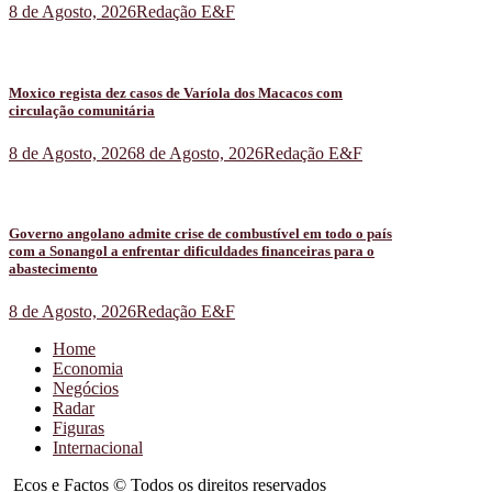
8 de Agosto, 2026
Redação E&F
Moxico regista dez casos de Varíola dos Macacos com
circulação comunitária
8 de Agosto, 2026
8 de Agosto, 2026
Redação E&F
Governo angolano admite crise de combustível em todo o país
com a Sonangol a enfrentar dificuldades financeiras para o
abastecimento
8 de Agosto, 2026
Redação E&F
Home
Economia
Negócios
Radar
Figuras
Internacional
Ecos e Factos © Todos os direitos reservados