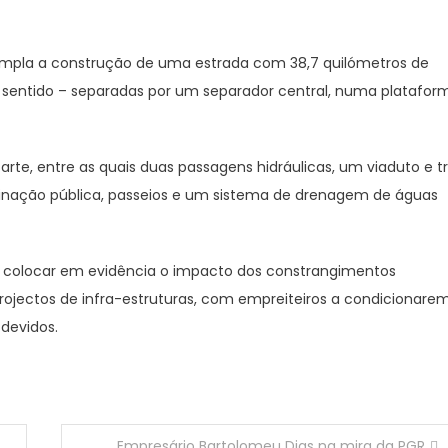
templa a construção de uma estrada com 38,7 quilómetros de
 sentido – separadas por um separador central, numa platafor
 arte, entre as quais duas passagens hidráulicas, um viaduto e t
luminação pública, passeios e um sistema de drenagem de águas
a colocar em evidência o impacto dos constrangimentos
rojectos de infra-estruturas, com empreiteiros a condicionare
devidos.
Empresário Bartolomeu Dias na mira da PGR