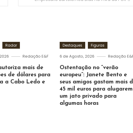
Radar
Destaques
Figuras
 2026
Redação E&F
6 de Agosto, 2026
Redação E&
autoriza mais de
Ostentação no “verão
es de dólares para
europeu”: Janete Bento e
ua a Cabo Ledo e
seus amigos gastam mais 
45 mil euros para alugarem
um jato privado para
algumas horas