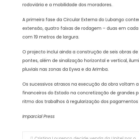
rodoviária e a mobilidade dos moradores.
A primeira fase da Circular Externa do Lubango con
extensão, quatro faixas de rodagem – duas em cada
com 19 metros de largura.
O projecto inclui ainda a construção de seis obras de
pontes, além de sinalização horizontal e vertical, i
pluviais nas zonas da Eywa e da Arimba.
Os sucessivos atrasos na execução da obra voltam 
financeiros do Estado na concretização de grandes p
ritmo dos trabalhos à regularização dos pagamentos 
Imparcial Press
Navegação
Cristina Lourenço decide venda da Unitel por ordem do pai, o Presidente João Lourenço