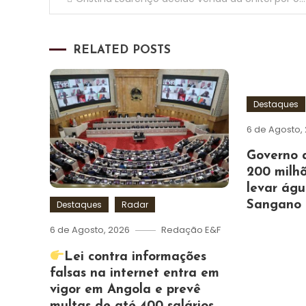
de
RELATED POSTS
artigos
Destaques
6 de Agosto,
Governo 
200 milhõ
levar ág
Sangano
Destaques
Radar
6 de Agosto, 2026
Redação E&F
Lei contra informações
falsas na internet entra em
vigor em Angola e prevê