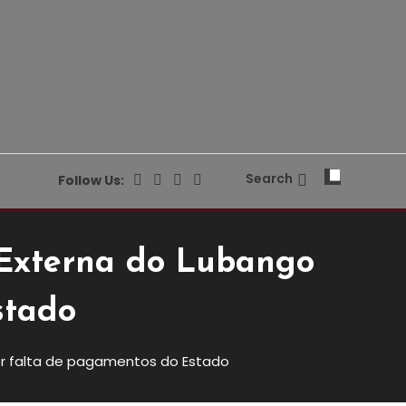
Search
Follow Us:
 Externa do Lubango
stado
or falta de pagamentos do Estado