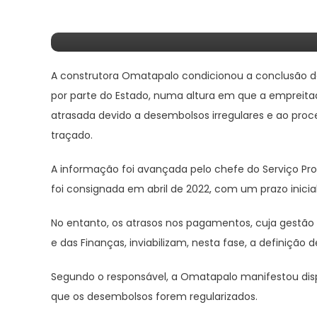
Do Lubango Por Falta 
A construtora Omatapalo condicionou a conclusão d
por parte do Estado, numa altura em que a empreitad
atrasada devido a desembolsos irregulares e ao proce
traçado.
A informação foi avançada pelo chefe do Serviço Provi
foi consignada em abril de 2022, com um prazo inici
No entanto, os atrasos nos pagamentos, cuja gestão 
e das Finanças, inviabilizam, nesta fase, a definiçã
Segundo o responsável, a Omatapalo manifestou disp
que os desembolsos forem regularizados.