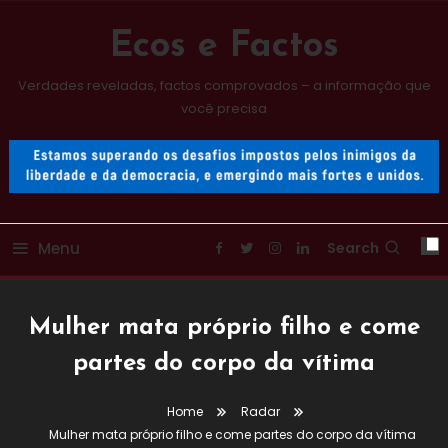
Skip
To
Ecos e Factos
Content
Verdades reveladas, factos comprovados – a informação que
você precisa
Menu
Search
Mulher mata próprio filho e come
partes do corpo da vítima
Home
Radar
Mulher mata próprio filho e come partes do corpo da vítima