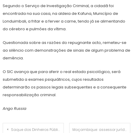
Segundo o Serviço de Investigação Criminal, a cidadã foi
encontrada na sua casa, na aldeia de Kafuna, Município de
Londuimbali, a fritar e a ferver a carne, tendo já se alimentando
do cérebro e pulmões da vítima.
Questionada sobre as razões do repugnante acto, remeteu-se
ao silêncio com demonstrações de sinais de algum problema de
demência.
O SIC avança que para aferir o real estado psicológico, será
submetida a exames psiquiátricos, cujos resultados
determinarão os passos legais subsequentes e a consequente
responsabilização criminal.
Ango Russia
Navegação
Saque dos Dinheiros Públicos Continua na Administração do Chitato, Lunda Norte
Moçambique: assessor jurídico de Venâncio Mondlane é morto a tiro na via pública