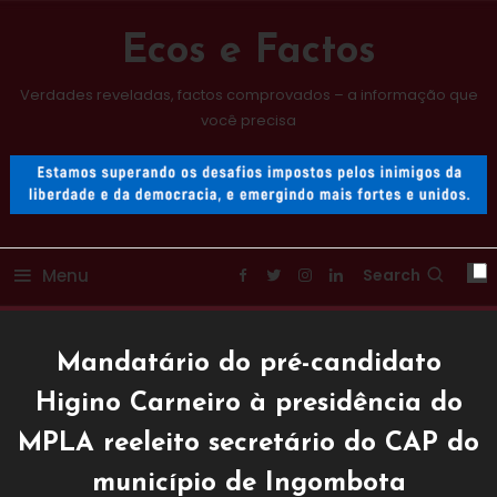
Skip
To
Ecos e Factos
Content
Verdades reveladas, factos comprovados – a informação que
você precisa
Menu
Search
Mandatário do pré-candidato
Higino Carneiro à presidência do
MPLA reeleito secretário do CAP do
município de Ingombota