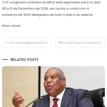
O 9º congresso ordinário do MPLA está agendado para os dias
09 a 10 de Dezembro de 2026, em Lunda, e conta com a
presença de 3000 delegados de todo o país e do exterior.
Novo Jornal
Navegação
Comissão preparatória do congresso ordinário do MPLA hostiliza Higino Carneiro
BNA e Gemcorp: o contrato que empurra até 2030 a gestão de bilhões — e reacende a polémica
de
RELATED POSTS
artigos