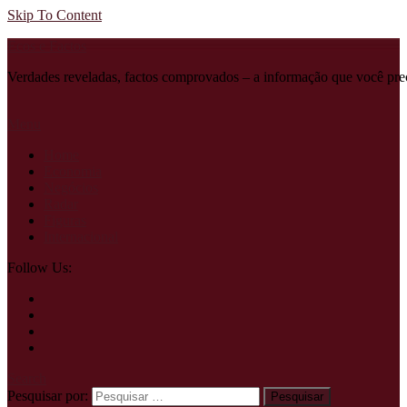
Skip To Content
Ecos e Factos
Verdades reveladas, factos comprovados – a informação que você pre
Menu
Home
Economia
Negócios
Radar
Figuras
Internacional
Follow Us:
Search
Pesquisar por: