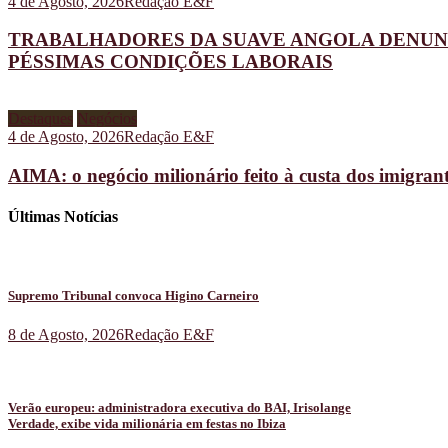
4 de Agosto, 2026
Redação E&F
TRABALHADORES DA SUAVE ANGOLA DENUNC
PÉSSIMAS CONDIÇÕES LABORAIS
Destaques
Negócios
4 de Agosto, 2026
Redação E&F
AIMA: o negócio milionário feito à custa dos imigran
Últimas Notícias
Supremo Tribunal convoca Higino Carneiro
8 de Agosto, 2026
Redação E&F
Verão europeu: administradora executiva do BAI, Irisolange
Verdade, exibe vida milionária em festas no Ibiza