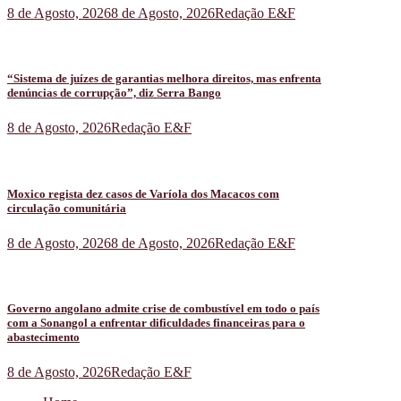
8 de Agosto, 2026
8 de Agosto, 2026
Redação E&F
“Sistema de juízes de garantias melhora direitos, mas enfrenta
denúncias de corrupção”, diz Serra Bango
8 de Agosto, 2026
Redação E&F
Moxico regista dez casos de Varíola dos Macacos com
circulação comunitária
8 de Agosto, 2026
8 de Agosto, 2026
Redação E&F
Governo angolano admite crise de combustível em todo o país
com a Sonangol a enfrentar dificuldades financeiras para o
abastecimento
8 de Agosto, 2026
Redação E&F