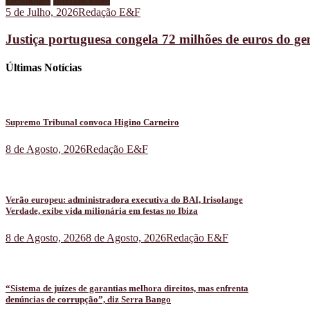
5 de Julho, 2026
Redação E&F
Justiça portuguesa congela 72 milhões de euros do g
Últimas Notícias
Supremo Tribunal convoca Higino Carneiro
8 de Agosto, 2026
Redação E&F
Verão europeu: administradora executiva do BAI, Irisolange
Verdade, exibe vida milionária em festas no Ibiza
8 de Agosto, 2026
8 de Agosto, 2026
Redação E&F
“Sistema de juízes de garantias melhora direitos, mas enfrenta
denúncias de corrupção”, diz Serra Bango