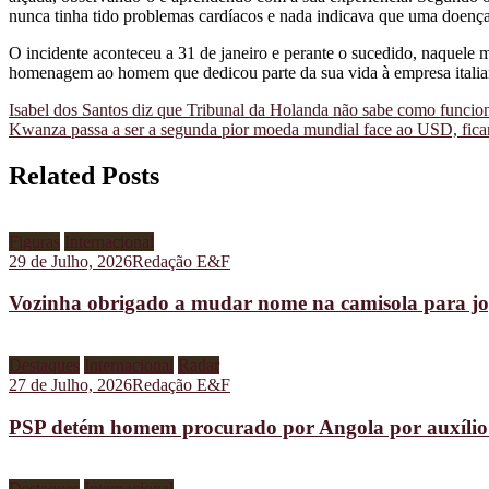
nunca tinha tido problemas cardíacos e nada indicava que uma doença 
O incidente aconteceu a 31 de janeiro e perante o sucedido, naquele
homenagem ao homem que dedicou parte da sua vida à empresa italia
Navegação
Isabel dos Santos diz que Tribunal da Holanda não sabe como funci
Kwanza passa a ser a segunda pior moeda mundial face ao USD, fican
de
artigos
Related Posts
Figuras
Internacional
29 de Julho, 2026
Redação E&F
Vozinha obrigado a mudar nome na camisola para jo
Destaques
Internacional
Radar
27 de Julho, 2026
Redação E&F
PSP detém homem procurado por Angola por auxílio à
Destaques
Internacional