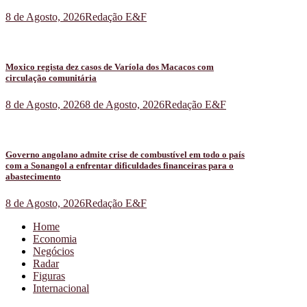
8 de Agosto, 2026
Redação E&F
Moxico regista dez casos de Varíola dos Macacos com
circulação comunitária
8 de Agosto, 2026
8 de Agosto, 2026
Redação E&F
Governo angolano admite crise de combustível em todo o país
com a Sonangol a enfrentar dificuldades financeiras para o
abastecimento
8 de Agosto, 2026
Redação E&F
Home
Economia
Negócios
Radar
Figuras
Internacional