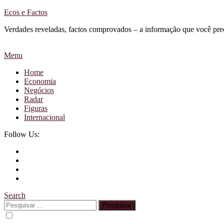
Skip
Ecos e Factos
To
Verdades reveladas, factos comprovados – a informação que você pre
Content
Menu
Home
Economia
Negócios
Radar
Figuras
Internacional
Follow Us:
Search
Pesquisar
por: