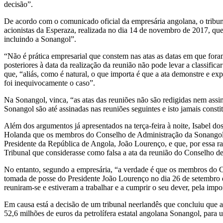
decisão”.
De acordo com o comunicado oficial da empresária angolana, o tribun
acionistas da Esperaza, realizada no dia 14 de novembro de 2017, que
incluindo a Sonangol”.
“Não é prática empresarial que constem nas atas as datas em que foram 
posteriores à data da realização da reunião não pode levar a classifi
que, “aliás, como é natural, o que importa é que a ata demonstre e exp
foi inequivocamente o caso”.
Na Sonangol, vinca, “as atas das reuniões não são redigidas nem as
Sonangol são até assinadas nas reuniões seguintes e isto jamais consti
Além dos argumentos já apresentados na terça-feira à noite, Isabel d
Holanda que os membros do Conselho de Administração da Sonangol,
Presidente da República de Angola, João Lourenço, e que, por essa ra
Tribunal que considerasse como falsa a ata da reunião do Conselho d
No entanto, segundo a empresária, “a verdade é que os membros do 
tomada de posse do Presidente João Lourenço no dia 26 de setembro 
reuniram-se e estiveram a trabalhar e a cumprir o seu dever, pela imp
Em causa está a decisão de um tribunal neerlandês que concluiu que a
52,6 milhões de euros da petrolífera estatal angolana Sonangol, para