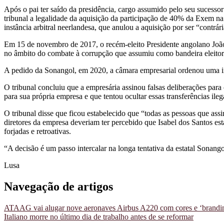
Após o pai ter saído da presidência, cargo assumido pelo seu suces
tribunal a legalidade da aquisição da participação de 40% da Exem n
instância arbitral neerlandesa, que anulou a aquisição por ser “contrá
Em 15 de novembro de 2017, o recém-eleito Presidente angolano João
no âmbito do combate à corrupção que assumiu como bandeira eleitor
A pedido da Sonangol, em 2020, a câmara empresarial ordenou uma inv
O tribunal concluiu que a empresária assinou falsas deliberações pa
para sua própria empresa e que tentou ocultar essas transferências ileg
O tribunal disse que ficou estabelecido que “todas as pessoas que ass
diretores da empresa deveriam ter percebido que Isabel dos Santos es
forjadas e retroativas.
“A decisão é um passo intercalar na longa tentativa da estatal Sonang
Lusa
Navegação de artigos
ATAAG vai alugar nove aeronaves Airbus A220 com cores e ‘brandin
Italiano morre no último dia de trabalho antes de se reformar