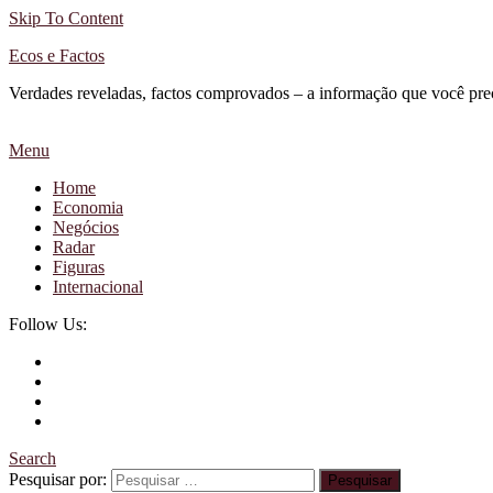
Skip To Content
Ecos e Factos
Verdades reveladas, factos comprovados – a informação que você pre
Menu
Home
Economia
Negócios
Radar
Figuras
Internacional
Follow Us:
Search
Pesquisar por: