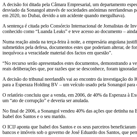
A decisão foi ditada pela Câmara Empresarial, um departamento espec
desviado da Sonangol através de sociedades anónimas neerlandesas pa
em 2020, no Dubai, devido a um acidente quando mergulhava).
A sentença é citada pelo Consórcio Internacional de Jornalistas de Inv
conhecido como “Luanda Leaks” e teve acesso ao documento – ainda 
Numa reação ainda na terça-feira à noite, a empresária angolana justi
submetidos pela defesa, documentos estes que poderiam alterar, de for
inequívoca a veracidade material dos factos em questão”.
“No recurso serão apresentados estes documentos, demonstrando a ver
reais deliberações que, por razões que se desconhece, foram ignoradas
A decisão do tribunal neerlandês vai ao encontro da investigação do I
para a Esperaza Holding BV – um veículo usado pela Sonangol para 
O relatório concluiu que a venda, em 2006, de 40% da Esperaza à Ex
um “ato de corrupção” e deveria ser anulada.
No final de 2006, a Sonangol vendeu 40% das ações que detinha na Es
Isabel dos Santos e o seu marido.
O ICIJ aponta que Isabel dos Santos e os seus parceiros beneficiaram 
bancos e imóveis sob o governo de José Eduardo dos Santos, que pe