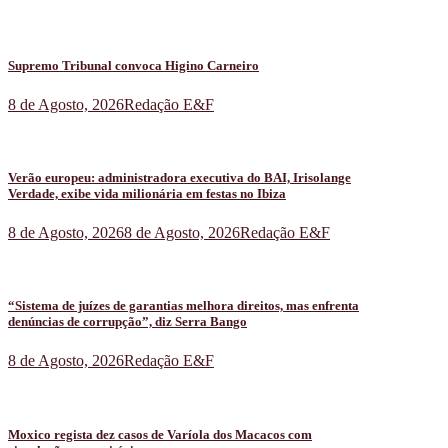
Supremo Tribunal convoca Higino Carneiro
8 de Agosto, 2026
Redação E&F
Verão europeu: administradora executiva do BAI, Irisolange
Verdade, exibe vida milionária em festas no Ibiza
8 de Agosto, 2026
8 de Agosto, 2026
Redação E&F
“Sistema de juízes de garantias melhora direitos, mas enfrenta
denúncias de corrupção”, diz Serra Bango
8 de Agosto, 2026
Redação E&F
Moxico regista dez casos de Varíola dos Macacos com