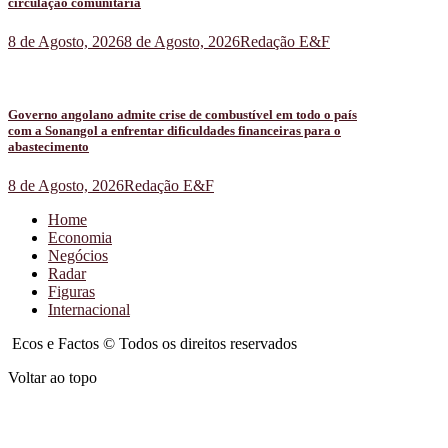
circulação comunitária
8 de Agosto, 2026
8 de Agosto, 2026
Redação E&F
Governo angolano admite crise de combustível em todo o país
com a Sonangol a enfrentar dificuldades financeiras para o
abastecimento
8 de Agosto, 2026
Redação E&F
Home
Economia
Negócios
Radar
Figuras
Internacional
Ecos e Factos © Todos os direitos reservados
Voltar ao topo