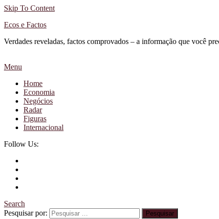
Skip To Content
Ecos e Factos
Verdades reveladas, factos comprovados – a informação que você pre
Menu
Home
Economia
Negócios
Radar
Figuras
Internacional
Follow Us:
Search
Pesquisar por: