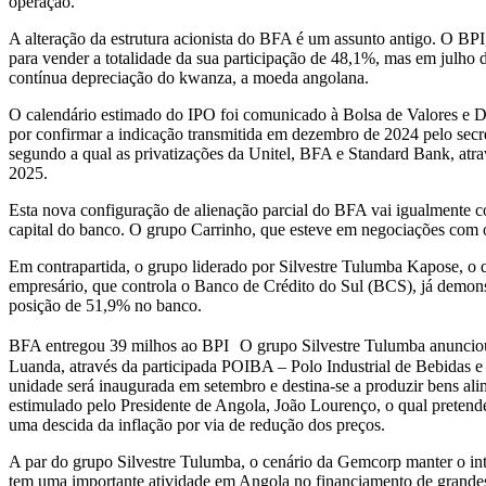
operação.
A alteração da estrutura acionista do BFA é um assunto antigo. O B
para vender a totalidade da sua participação de 48,1%, mas em julho
contínua depreciação do kwanza, a moeda angolana.
O calendário estimado do IPO foi comunicado à Bolsa de Valores e 
por confirmar a indicação transmitida em dezembro de 2024 pelo secre
segundo a qual as privatizações da Unitel, BFA e Standard Bank, atra
2025.
Esta nova configuração de alienação parcial do BFA vai igualmente 
capital do banco. O grupo Carrinho, que esteve em negociações com o
Em contrapartida, o grupo liderado por Silvestre Tulumba Kapose, o 
empresário, que controla o Banco de Crédito do Sul (BCS), já demons
posição de 51,9% no banco.
BFA entregou 39 milhos ao BPI O grupo Silvestre Tulumba anunciou,
Luanda, através da participada POIBA – Polo Industrial de Bebidas
unidade será inaugurada em setembro e destina-se a produzir bens alim
estimulado pelo Presidente de Angola, João Lourenço, o qual pretende
uma descida da inflação por via de redução dos preços.
A par do grupo Silvestre Tulumba, o cenário da Gemcorp manter o in
tem uma importante atividade em Angola no financiamento de grandes