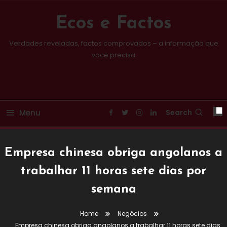
Skip
To
Ecos e Factos
Content
Verdades reveladas, factos comprovados – a informação que
você precisa
Menu
Search
Empresa chinesa obriga angolanos a
trabalhar 11 horas sete dias por
semana
Home
Negócios
Empresa chinesa obriga angolanos a trabalhar 11 horas sete dias