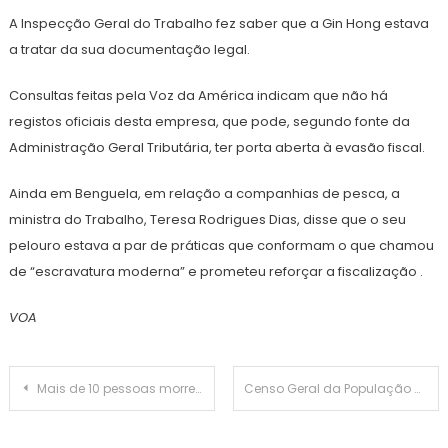
A Inspecção Geral do Trabalho fez saber que a Gin Hong estava
a tratar da sua documentação legal.
Consultas feitas pela Voz da América indicam que não há
registos oficiais desta empresa, que pode, segundo fonte da
Administração Geral Tributária, ter porta aberta à evasão fiscal.
Ainda em Benguela, em relação a companhias de pesca, a
ministra do Trabalho, Teresa Rodrigues Dias, disse que o seu
pelouro estava a par de práticas que conformam o que chamou
de “escravatura moderna” e prometeu reforçar a fiscalização .
VOA
Navegação
Mais de 10 pessoas morreram nas manifestações em Moçambique
Censo Geral da População deixa muitas famílias fora do processo e prevalecem dúvidas sobre a sua eficácia
de