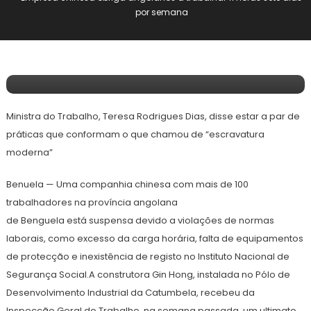
Negócios
por semana
15 de Novembro, 2024
Redação E&F
Empresa Chinesa Obriga Angolanos A
Trabalhar 11 Horas Sete Dias Por Semana
Ministra do Trabalho, Teresa Rodrigues Dias, disse estar a par de
práticas que conformam o que chamou de “escravatura
moderna”
Benuela —
Uma companhia chinesa com mais de 100
trabalhadores na província angolana
de Benguela está suspensa devido a violações de normas
laborais, como excesso da carga horária, falta de equipamentos
de protecção e inexistência de registo no Instituto Nacional de
Segurança Social.A construtora Gin Hong, instalada no Pólo de
Desenvolvimento Industrial da Catumbela, recebeu da
Inspecção Geral do Trabalho, na semana passada, um ultimato