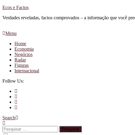
Skip
Ecos e Factos
To
Verdades reveladas, factos comprovados – a informação que você pre
Content
Menu
Home
Economia
Negócios
Radar
Figuras
Internacional
Follow Us:
Search
Pesquisar
por: