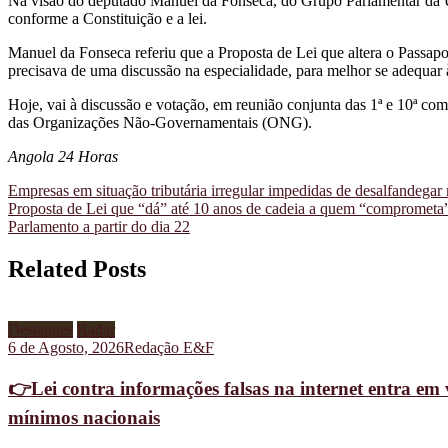
Na visão do deputado Manuel da Fonseca, do Grupo Parlamentar da UNI
conforme a Constituição e a lei.
Manuel da Fonseca referiu que a Proposta de Lei que altera o Passa
precisava de uma discussão na especialidade, para melhor se adequar à
Hoje, vai à discussão e votação, em reunião conjunta das 1ª e 10ª com
das Organizações Não-Governamentais (ONG).
Angola 24 Horas
Navegação
Empresas em situação tributária irregular impedidas de desalfandegar
Proposta de Lei que “dá” até 10 anos de cadeia a quem “comprometa” 
de
Parlamento a partir do dia 22
artigos
Related Posts
Destaques
Radar
6 de Agosto, 2026
Redação E&F
👉Lei contra informações falsas na internet entra em 
mínimos nacionais