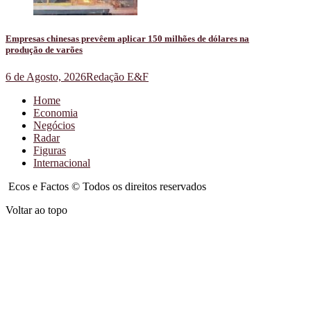
Empresas chinesas prevêem aplicar 150 milhões de dólares na
produção de varões
6 de Agosto, 2026
Redação E&F
Home
Economia
Negócios
Radar
Figuras
Internacional
Ecos e Factos © Todos os direitos reservados
Voltar ao topo