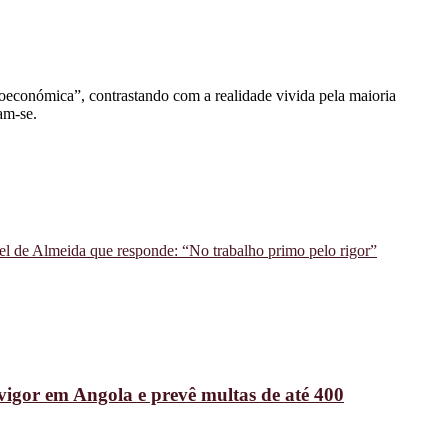
oeconómica”, contrastando com a realidade vivida pela maioria
am-se.
l de Almeida que responde: “No trabalho primo pelo rigor”
 vigor em Angola e prevê multas de até 400