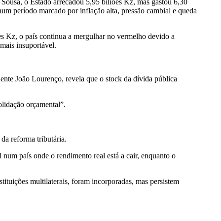
Sousa, o Estado arrecadou 5,95 biliões Kz, mas gastou 6,30
 num período marcado por inflação alta, pressão cambial e queda
s Kz, o país continua a mergulhar no vermelho devido a
 mais insuportável.
dente João Lourenço, revela que o stock da dívida pública
olidação orçamental”.
a reforma tributária.
l num país onde o rendimento real está a cair, enquanto o
stituições multilaterais, foram incorporadas, mas persistem