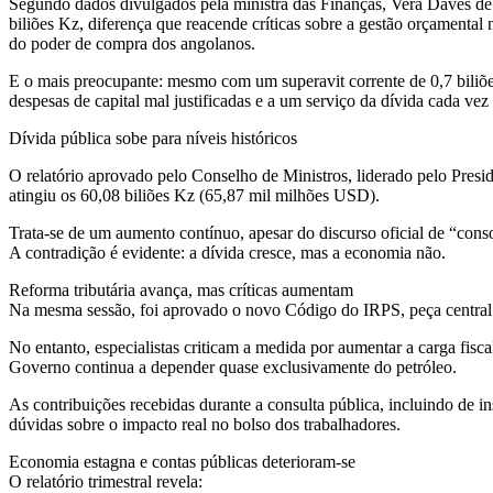
Segundo dados divulgados pela ministra das Finanças, Vera Daves de 
biliões Kz, diferença que reacende críticas sobre a gestão orçamental
do poder de compra dos angolanos.
E o mais preocupante: mesmo com um superavit corrente de 0,7 biliõe
despesas de capital mal justificadas e a um serviço da dívida cada vez
Dívida pública sobe para níveis históricos
O relatório aprovado pelo Conselho de Ministros, liderado pelo Presi
atingiu os 60,08 biliões Kz (65,87 mil milhões USD).
Trata-se de um aumento contínuo, apesar do discurso oficial de “cons
A contradição é evidente: a dívida cresce, mas a economia não.
Reforma tributária avança, mas críticas aumentam
Na mesma sessão, foi aprovado o novo Código do IRPS, peça central d
No entanto, especialistas criticam a medida por aumentar a carga fisca
Governo continua a depender quase exclusivamente do petróleo.
As contribuições recebidas durante a consulta pública, incluindo de in
dúvidas sobre o impacto real no bolso dos trabalhadores.
Economia estagna e contas públicas deterioram-se
O relatório trimestral revela: