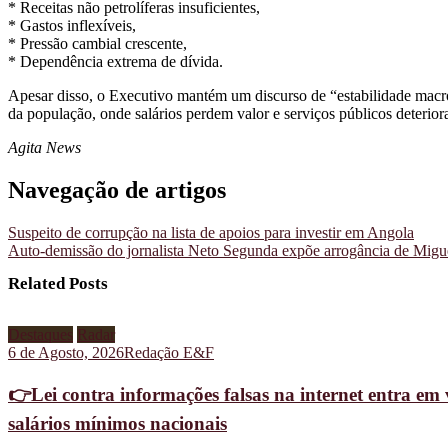
* Receitas não petrolíferas insuficientes,
* Gastos inflexíveis,
* Pressão cambial crescente,
* Dependência extrema de dívida.
Apesar disso, o Executivo mantém um discurso de “estabilidade macr
da população, onde salários perdem valor e serviços públicos deterior
Agita News
Navegação de artigos
Suspeito de corrupção na lista de apoios para investir em Angola
Auto-demissão do jornalista Neto Segunda expõe arrogância de Migue
Related Posts
Destaques
Radar
6 de Agosto, 2026
Redação E&F
👉Lei contra informações falsas na internet entra em
salários mínimos nacionais