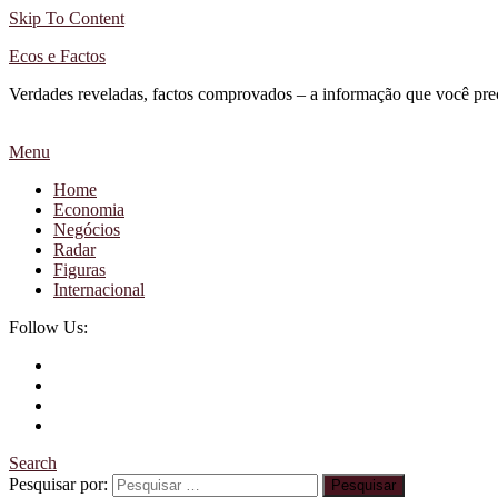
Skip To Content
Ecos e Factos
Verdades reveladas, factos comprovados – a informação que você pre
Menu
Home
Economia
Negócios
Radar
Figuras
Internacional
Follow Us:
Search
Pesquisar por: