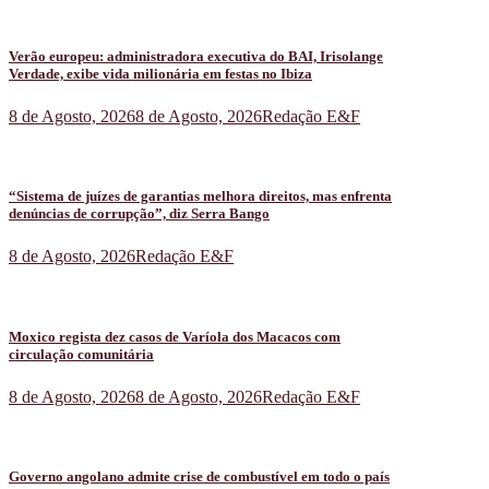
Verão europeu: administradora executiva do BAI, Irisolange
Verdade, exibe vida milionária em festas no Ibiza
8 de Agosto, 2026
8 de Agosto, 2026
Redação E&F
“Sistema de juízes de garantias melhora direitos, mas enfrenta
denúncias de corrupção”, diz Serra Bango
8 de Agosto, 2026
Redação E&F
Moxico regista dez casos de Varíola dos Macacos com
circulação comunitária
8 de Agosto, 2026
8 de Agosto, 2026
Redação E&F
Governo angolano admite crise de combustível em todo o país