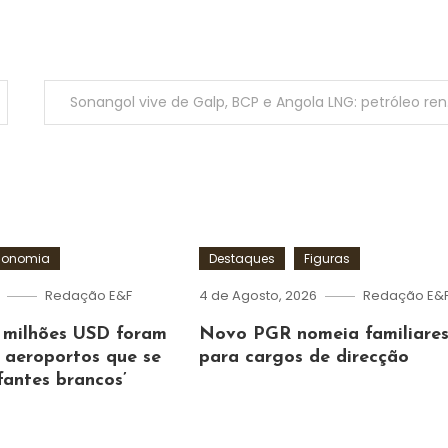
Sona
conomia
Destaques
Figuras
Redação E&F
4 de Agosto, 2026
Redação E&
l milhões USD foram
Novo PGR nomeia familiare
 aeroportos que se
para cargos de direcção
fantes brancos’