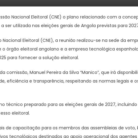
são Nacional Eleitoral (CNE) o plano relacionado com a conce
a ser utilizada nas eleições gerais de Angola previstas para 202
acional Eleitoral (CNE), a reunião realizou-se na sede da emp
 o órgão eleitoral angolano e a empresa tecnológica espanhola
 para fornecer a solução eleitoral.
 comissão, Manuel Pereira da Silva “Manico”, que irá disponibili
e, eficiência e transparência, respeitando as normas legais e o
o técnico preparado para as eleições gerais de 2027, incluindo
esso eleitoral.
is de capacitação para os membros das assembleias de voto, k
tivos tecnológicos destinados ao apoio operacional dos agentes