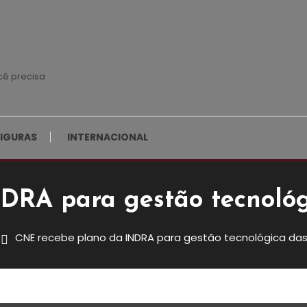
cê precisa
FIGURAS
INTERNACIONAL
DRA para gestão tecnológi
CNE recebe plano da INDRA para gestão tecnológica das
 Para Gestão Tecnológica Da