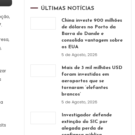
ÚLTIMAS NOTÍCIAS
pção,
China investe 900 milhões
7.
de dólares no Porto da
Barra do Dande e
resa,
consolida vantagem sobre
os EUA
,
5 de Agosto, 2026
Mais de 3 mil milhões USD
zar
foram investidos em
s
aeroportos que se
tornaram ‘elefantes
brancos’
 a
5 de Agosto, 2026
Investigador defende
extinção do SIC por
its
alegada perda de