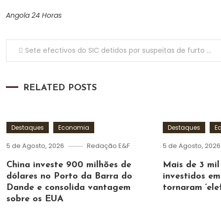
Angola 24 Horas
Navegação de artigos
Sete efectivos do SIC detidos por suspeitas de furto e violação de normas de conduta
RELATED POSTS
Destaques
Economia
Destaques
E
5 de Agosto, 2026
Redação E&F
5 de Agosto, 2026
China investe 900 milhões de
Mais de 3 mi
dólares no Porto da Barra do
investidos em
Dande e consolida vantagem
tornaram ‘ele
sobre os EUA