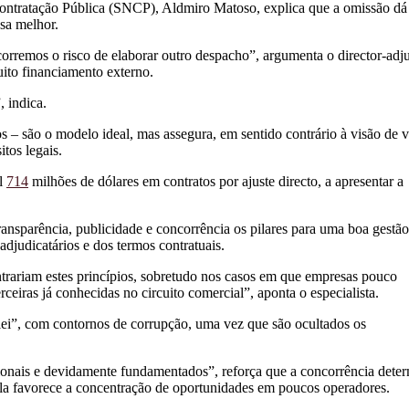
Contratação Pública (SNCP), Aldmiro Matoso, explica que a omissão dá
sa melhor.
orremos o risco de elaborar outro despacho”, argumenta o director-adj
ito financiamento externo.
 indica.
 – são o modelo ideal, mas assegura, em sentido contrário à visão de v
itos legais.
il
714
milhões de dólares em contratos por ajuste directo, a apresentar a
ransparência, publicidade e concorrência os pilares para uma boa gestã
adjudicatários e dos termos contratuais.
ontrariam estes princípios, sobretudo nos casos em que empresas pouco
ceiras já conhecidas no circuito comercial”, aponta o especialista.
lei”, com contornos de corrupção, uma vez que são ocultados os
ionais e devidamente fundamentados”, reforça que a concorrência dete
ola favorece a concentração de oportunidades em poucos operadores.