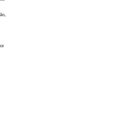
ão,
or