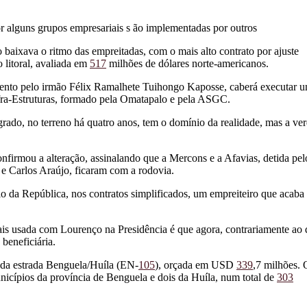
r alguns grupos empresariais s ão implementadas por outros
o baixava o ritmo das empreitadas, com o mais alto contrato por ajuste
o litoral, avaliada em
517
milhões de dólares norte-americanos.
ento pelo irmão Félix Ramalhete Tuihongo Kaposse, caberá executar 
nfra-Estruturas, formado pela Omatapalo e pela ASGC.
rado, no terreno há quatro anos, tem o domínio da realidade, mas a ve
firmou a alteração, assinalando que a Mercons e a Afavias, detida pel
 e Carlos Araújo, ficaram com a rodovia.
o da República, nos contratos simplificados, um empreiteiro que acaba
ais usada com Lourenço na Presidência é que agora, contrariamente ao
beneficiária.
 da estrada Benguela/Huíla (EN-
105
), orçada em USD
339
,7 milhões. 
nicípios da província de Benguela e dois da Huíla, num total de
303