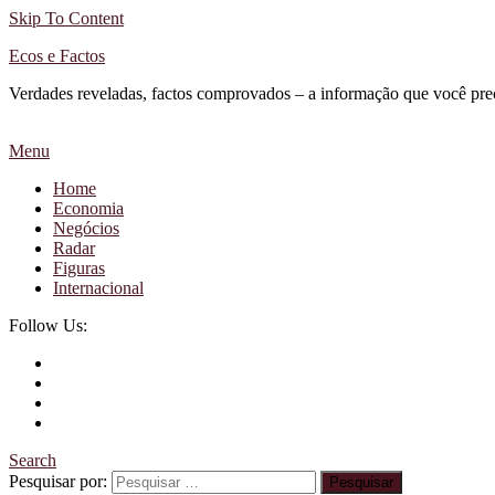
Skip To Content
Ecos e Factos
Verdades reveladas, factos comprovados – a informação que você pre
Menu
Home
Economia
Negócios
Radar
Figuras
Internacional
Follow Us:
Search
Pesquisar por: