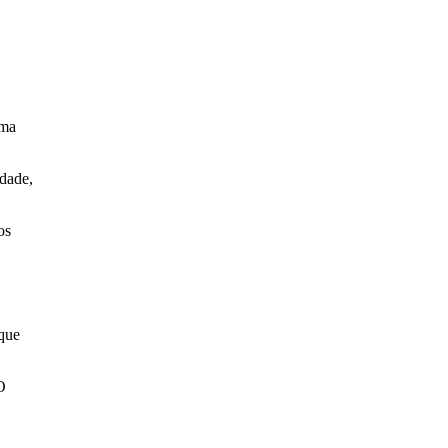
uma
rdade,
os
 que
O