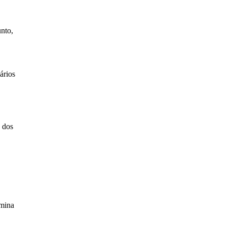
unto,
ários
o dos
rmina