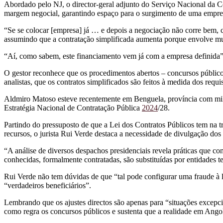
Abordado pelo NJ, o director-geral adjunto do Serviço Nacional da 
margem negocial, garantindo espaço para o surgimento de uma empre
“Se se colocar [empresa] já … e depois a negociação não corre bem, c
assumindo que a contratação simplificada aumenta porque envolve mu
“Aí, como sabem, este financiamento vem já com a empresa definida”,
O gestor reconhece que os procedimentos abertos – concursos públicos
analistas, que os contratos simplificados são feitos à medida dos requis
Aldmiro Matoso esteve recentemente em Benguela, província com m
Estratégia Nacional de Contratação Pública
2024
/28.
Partindo do pressuposto de que a Lei dos Contratos Públicos tem na t
recursos, o jurista Rui Verde destaca a necessidade de divulgação dos 
“A análise de diversos despachos presidenciais revela práticas que c
conhecidas, formalmente contratadas, são substituídas por entidades ter
Rui Verde não tem dúvidas de que “tal pode configurar uma fraude à 
“verdadeiros beneficiários”.
Lembrando que os ajustes directos são apenas para “situações excepc
como regra os concursos públicos e sustenta que a realidade em Ang