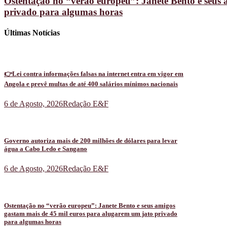
Ostentação no “verão europeu”: Janete Bento e seus 
privado para algumas horas
Últimas Notícias
👉Lei contra informações falsas na internet entra em vigor em
Angola e prevê multas de até 400 salários mínimos nacionais
6 de Agosto, 2026
Redação E&F
Governo autoriza mais de 200 milhões de dólares para levar
água a Cabo Ledo e Sangano
6 de Agosto, 2026
Redação E&F
Ostentação no “verão europeu”: Janete Bento e seus amigos
gastam mais de 45 mil euros para alugarem um jato privado
para algumas horas