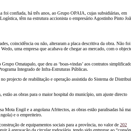
a foi confiada, há três anos, ao Grupo OPAIA, cujas subsidiárias, em
ogística, têm na estrutura accionista o empresário Agostinho Pinto Jo
dades, coincidência ou não, alteraram a placa descritiva da obra. Não foi
o a Wedo, uma empresa que acabava de chegar ao mercado, com o object
 do Grupo Omatapalo, que deu as ‘boas-vindas’ aos contratos simplificad
Programa Integrado de Infra-Estruturas Públicas.
rojecto de reabilitação e operação assistida do Sistema de Distribu
 estão as obras para o maior hospital do município, um ajuste directo
 Mota Engil e a angolana Afritectos, as obras estão paralisadas há ma
ngola) e o empreiteiro.
à construção de equipamentos sociais para a província, no valor de
202
eguir à aprovação da circular rodoviária, tendo sido entregue ao “consór