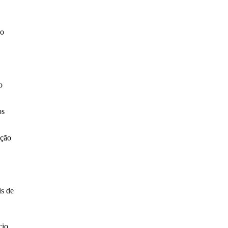
ão
o
os
ição
is de
cio