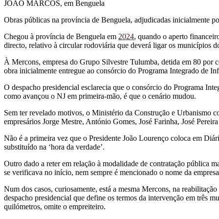
JOÃO MARCOS, em Benguela
Obras públicas na província de Benguela, adjudicadas inicialmente po
Chegou à província de Benguela em
2024
, quando o aperto financeir
directo, relativo à circular rodoviária que deverá ligar os municípios d
À Mercons, empresa do Grupo Silvestre Tulumba, detida em 80 por c
obra inicialmente entregue ao consórcio do Programa Integrado de I
O despacho presidencial esclarecia que o consórcio do Programa Integ
como avançou o NJ em primeira-mão, é que o cenário mudou.
Sem ter revelado motivos, o Ministério da Construção e Urbanismo con
empresários Jorge Mestre, António Gomes, José Farinha, José Pereira
Não é a primeira vez que o Presidente João Lourenço coloca em Diári
substituído na ‘hora da verdade’.
Outro dado a reter em relação à modalidade de contratação pública m
se verificava no início, nem sempre é mencionado o nome da empresa 
Num dos casos, curiosamente, está a mesma Mercons, na reabilitação
despacho presidencial que define os termos da intervenção em três mu
quilómetros, omite o empreiteiro.