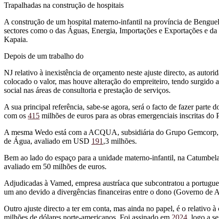
Trapalhadas na construção de hospitais
A construção de um hospital materno-infantil na província de Benguel
sectores como o das Águas, Energia, Importações e Exportações e da L
Kapaia.
Depois de um trabalho do
NJ relativo à inexistência de orçamento neste ajuste directo, as autori
colocado o valor, mas houve alteração do empreiteiro, tendo surgid
social nas áreas de consultoria e prestação de serviços.
A sua principal referência, sabe-se agora, será o facto de fazer parte
com os
415
milhões de euros para as obras emergenciais inscritas do 
A mesma Wedo está com a ACQUA, subsidiária do Grupo Gemcorp, no p
de Água, avaliado em USD
191
,3 milhões.
Bem ao lado do espaço para a unidade materno-infantil, na Catumbela,
avaliado em 50 milhões de euros.
Adjudicadas à Vamed, empresa austríaca que subcontratou a portuguesa
um ano devido a divergências financeiras entre o dono (Governo de A
Outro ajuste directo a ter em conta, mas ainda no papel, é o relativo 
milhões de dólares norte-americanos. Foi assinado em
2024
, logo a s