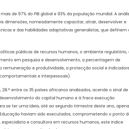
mais de 97% do PIB global e 93% da população mundial. A análi
eis dimensões, nomeadamente capacitar, atrair, desenvolver e
cnicas e das habilidades adaptativas generalistas, que definem 
íticas públicas de recursos humanos, o ambiente regulatório, 
estimento em pesquisa e desenvolvimento, a percentagem de
io remuneração e produtividade, a protecção social e indicador
comportamentais e interpessoais).
28.° entre os 35 países africanos analisados, acende o sinal de
e desenvolvimento do capital humano e à fraca execução
a se ter uma ideia, até ao segundo trimestre deste ano, apen
 da Educação haviam sido executados, comprometendo o ponto d
, especialista e consultora em recursos humanos, este indice