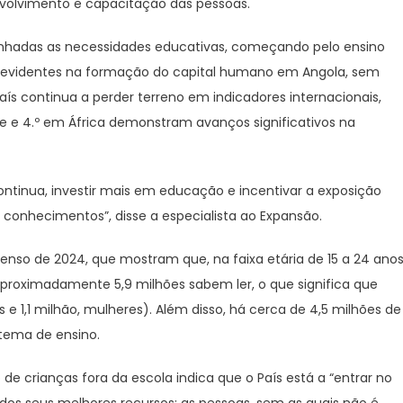
nvolvimento e capacitação das pessoas.
alinhadas as necessidades educativas, começando pelo ensino
is evidentes na formação do capital humano em Angola, sem
aís continua a perder terreno em indicadores internacionais,
 e 4.º em África demonstram avanços significativos na
ontinua, investir mais em educação e incentivar a exposição
e conhecimentos”, disse a especialista ao Expansão.
nso de 2024, que mostram que, na faixa etária de 15 a 24 anos
aproximadamente 5,9 milhões sabem ler, o que significa que
e 1,1 milhão, mulheres). Além disso, há cerca de 4,5 milhões de
stema de ensino.
 crianças fora da escola indica que o País está a “entrar no
 seus melhores recursos: as pessoas, sem as quais não é