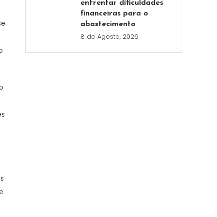
enfrentar dificuldades
financeiras para o
se
abastecimento
8 de Agosto, 2026
o
o
es
as
e