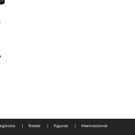
F
e
o
egócios
Radar
Figuras
Internacional