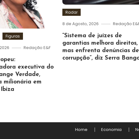
Radar
8 de Agosto, 2026
Redação E&
“Sistema de juízes de
Figuras
garantias melhora direitos,
 2026
Redação E&F
mas enfrenta denúncias d
corrupção”, diz Serra Bang
ropeu:
adora executiva do
olange Verdade,
a milionária em
 Ibiza
Home
Economia
N