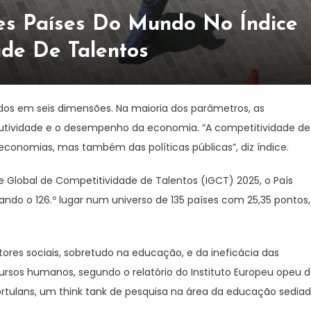
res Países Do Mundo No Índice
ade De Talentos
ados em seis dimensões. Na maioria dos parâmetros, as
dutividade e o desempenho da economia. “A competitividade de
economias, mas também das políticas públicas”, diz índice.
e Global de Competitividade de Talentos (IGCT) 2025, o País
o o 126.º lugar num universo de 135 países com 25,35 pontos,
tores sociais, sobretudo na educação, e da ineficácia das
cursos humanos, segundo o relatório do Instituto Europeu opeu 
ortulans, um think tank de pesquisa na área da educação sedia