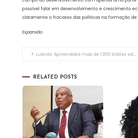
possível falar em desenvolvimento e crescimento ec
claramente o fracasso das políticas na formação de 
Expansão
Navegação
Luanda: Apreendidos mais de 1.800 bidões selados de água para radiador, destilada e embalada num quintal na zona do Golf 2
de
RELATED POSTS
artigos