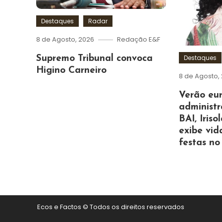
Destaques
Radar
8 de Agosto, 2026
Redação E&F
Destaques
Supremo Tribunal convoca
Higino Carneiro
8 de Agosto,
Verão eu
administr
BAI, Iris
exibe vid
festas no
Ecos e Factos © Todos os direitos reservados