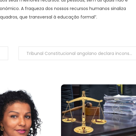
onómico. A fraqueza dos nossos recursos humanos sinaliza
quadros, que transversal à educação formal”.
Tribunal Constitucional angolano declara inconstitucionais várias normas da lei anti-vandalismo