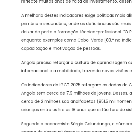
reflecte muitos anos de falta de investimento, dese
A melhoria destes indicadores exige políticas mais 
primário e secundário, onde as deficiências são ma
deixar de parte a formação técnico-profissional. “O P
enquanto exemplos como Cabo-Verde [83.° no Índice
capacitação e motivação de pessoas.
Angola precisa reforçar a cultura de aprendizagem c
internacional e a mobilidade, trazendo novas visões 
Os indicadores do IGCT 2025 reforçam os dados do Ce
Angola tem cerca de 7,9 milhões de jovens. Desses, 
cerca de 2 milhões são analfabetos (851,5 mil homens 
crianças entre os 5 e os 18 anos que estão fora do si
Segundo o economista Sérgio Calundungo, o número de
campo do desenvolvimento com apenas uma parte dos