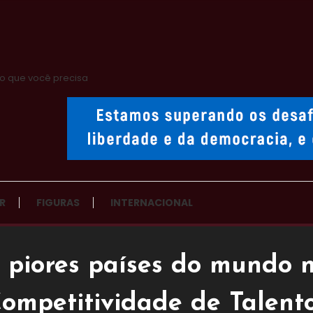
o que você precisa
R
FIGURAS
INTERNACIONAL
0 piores países do mundo n
ompetitividade de Talent