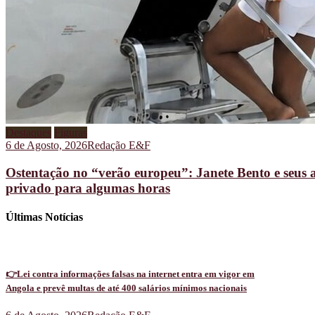
Destaques
Figuras
6 de Agosto, 2026
Redação E&F
Ostentação no “verão europeu”: Janete Bento e seus 
privado para algumas horas
Últimas Notícias
👉Lei contra informações falsas na internet entra em vigor em
Angola e prevê multas de até 400 salários mínimos nacionais