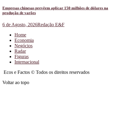
Empresas chinesas prevêem aplicar 150 milhões de dólares na
produção de varões
6 de Agosto, 2026
Redação E&F
Home
Economia
Negócios
Radar
Figuras
Internacional
Ecos e Factos © Todos os direitos reservados
Voltar ao topo