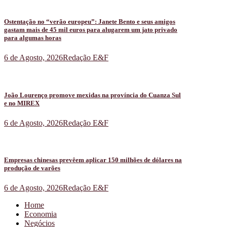
Ostentação no “verão europeu”: Janete Bento e seus amigos
gastam mais de 45 mil euros para alugarem um jato privado
para algumas horas
6 de Agosto, 2026
Redação E&F
João Lourenço promove mexidas na província do Cuanza Sul
e no MIREX
6 de Agosto, 2026
Redação E&F
Empresas chinesas prevêem aplicar 150 milhões de dólares na
produção de varões
6 de Agosto, 2026
Redação E&F
Home
Economia
Negócios