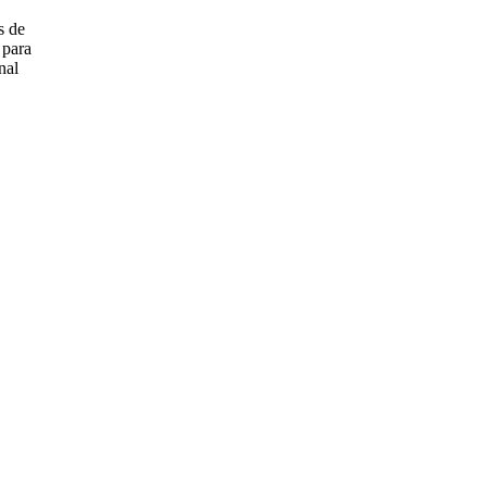
s de
 para
nal