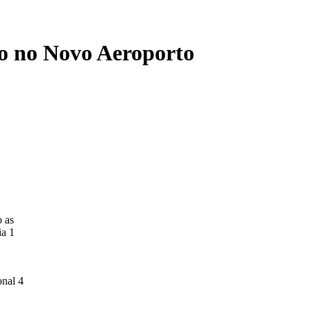
ro no Novo Aeroporto
 as
ia 1
onal 4