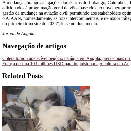
A mudança abrange as ligações domésticas do Lubango, Catumbela, 
adicionados à programação geral de vôos baseados no novo aeroporto.
gestão da mudança na aviação civil, permitindo aos stakeholders optimi
o AIAAN, nomeadamente, as rotas intercontinentais, e de maior tráfeg
do primeiro trimestre de 2025”, lê-se no documento.
Jornal de Angola
Navegação de artigos
Cólera tornou apetecível negócio da água em Angola, preços mais do
França destina 103 milhões USD para impulsionar agricultura em An
Related Posts