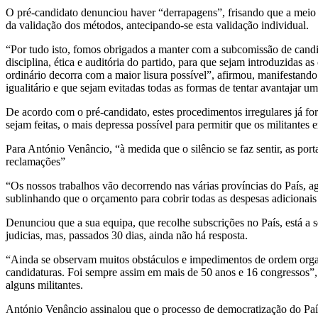
O pré-candidato denunciou haver “derrapagens”, frisando que a meio d
da validação dos métodos, antecipando-se esta validação individual.
“Por tudo isto, fomos obrigados a manter com a subcomissão de cand
disciplina, ética e auditória do partido, para que sejam introduzidas a
ordinário decorra com a maior lisura possível”, afirmou, manifestando
igualitário e que sejam evitadas todas as formas de tentar avantajar u
De acordo com o pré-candidato, estes procedimentos irregulares já for
sejam feitas, o mais depressa possível para permitir que os militantes 
Para António Venâncio, “à medida que o silêncio se faz sentir, as por
reclamações”
“Os nossos trabalhos vão decorrendo nas várias províncias do País, a
sublinhando que o orçamento para cobrir todas as despesas adicionai
Denunciou que a sua equipa, que recolhe subscrições no País, está a s
judicias, mas, passados 30 dias, ainda não há resposta.
“Ainda se observam muitos obstáculos e impedimentos de ordem organ
candidaturas. Foi sempre assim em mais de 50 anos e 16 congressos”, a
alguns militantes.
António Venâncio assinalou que o processo de democratização do Paí