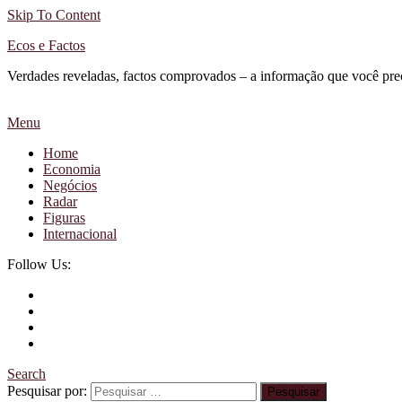
Skip To Content
Ecos e Factos
Verdades reveladas, factos comprovados – a informação que você pre
Menu
Home
Economia
Negócios
Radar
Figuras
Internacional
Follow Us:
Search
Pesquisar por: