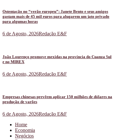
Ostentação no “verão europeu”: Janete Bento e seus amigos
gastam mais de 45 mil euros para alugarem um jato privado
para algumas horas
6 de Agosto, 2026
Redação E&F
João Lourenço promove mexidas na província do Cuanza Sul
e no MIREX
6 de Agosto, 2026
Redação E&F
Empresas chinesas prevêem aplicar 150 milhões de dólares na
produção de varões
6 de Agosto, 2026
Redação E&F
Home
Economia
Negócios