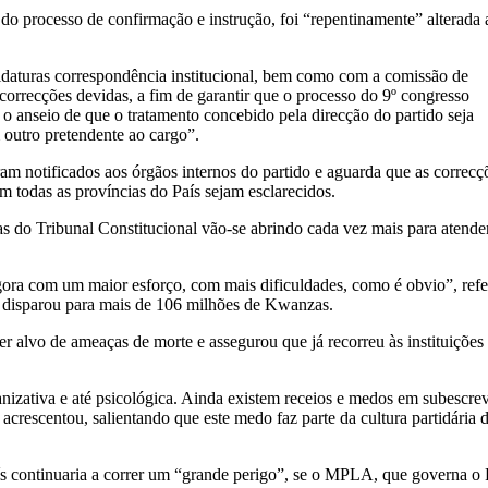
o processo de confirmação e instrução, foi “repentinamente” alterada 
idaturas correspondência institucional, bem como com a comissão de
s correcções devidas, a fim de garantir que o processo do 9º congresso
 o anseio de que o tratamento concebido pela direcção do partido seja
m outro pretendente ao cargo”.
am notificados aos órgãos internos do partido e aguarda que as correcç
em todas as províncias do País sejam esclarecidos.
tas do Tribunal Constitucional vão-se abrindo cada vez mais para atende
gora com um maior esforço, com mais dificuldades, como é obvio”, refe
s disparou para mais de 106 milhões de Kwanzas.
er alvo de ameaças de morte e assegurou que já recorreu às instituições
izativa e até psicológica. Ainda existem receios e medos em subescre
crescentou, salientando que este medo faz parte da cultura partidária 
s continuaria a correr um “grande perigo”, se o MPLA, que governa o 