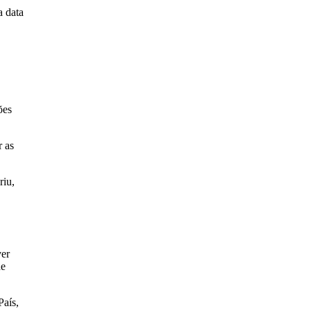
a data
ões
r as
riu,
ver
de
País,