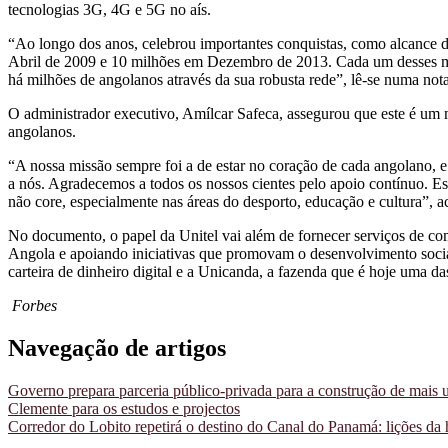
tecnologias 3G, 4G e 5G no aís.
“Ao longo dos anos, celebrou importantes conquistas, como alcance 
Abril de 2009 e 10 milhões em Dezembro de 2013. Cada um desses 
há milhões de angolanos através da sua robusta rede”, lê-se numa nota
O administrador executivo, Amílcar Safeca, assegurou que este é um 
angolanos.
“A nossa missão sempre foi a de estar no coração de cada angolano, e 
a nós. Agradecemos a todos os nossos cientes pelo apoio contínuo. E
não core, especialmente nas áreas do desporto, educação e cultura”, a
No documento, o papel da Unitel vai além de fornecer serviços de co
Angola e apoiando iniciativas que promovam o desenvolvimento socia
carteira de dinheiro digital e a Unicanda, a fazenda que é hoje uma 
Forbes
Navegação de artigos
Governo prepara parceria público-privada para a construção de mais 
Clemente para os estudos e projectos
Corredor do Lobito repetirá o destino do Canal do Panamá: lições da 