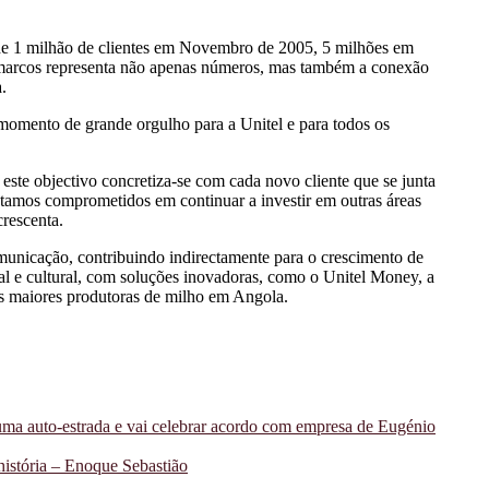
de 1 milhão de clientes em Novembro de 2005, 5 milhões em
marcos representa não apenas números, mas também a conexão
.
momento de grande orgulho para a Unitel e para todos os
este objectivo concretiza-se com cada novo cliente que se junta
stamos comprometidos em continuar a investir em outras áreas
crescenta.
municação, contribuindo indirectamente para o crescimento de
l e cultural, com soluções inovadoras, como o Unitel Money, a
das maiores produtoras de milho em Angola.
uma auto-estrada e vai celebrar acordo com empresa de Eugénio
história – Enoque Sebastião