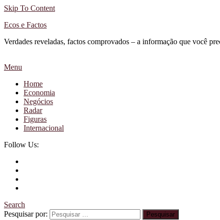
Skip To Content
Ecos e Factos
Verdades reveladas, factos comprovados – a informação que você pre
Menu
Home
Economia
Negócios
Radar
Figuras
Internacional
Follow Us:
Search
Pesquisar por: