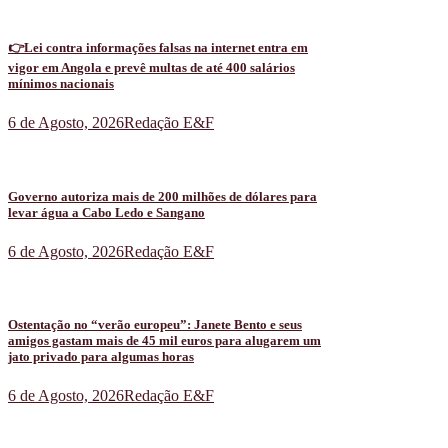
👉Lei contra informações falsas na internet entra em
vigor em Angola e prevê multas de até 400 salários
mínimos nacionais
6 de Agosto, 2026
Redação E&F
Governo autoriza mais de 200 milhões de dólares para
levar água a Cabo Ledo e Sangano
6 de Agosto, 2026
Redação E&F
Ostentação no “verão europeu”: Janete Bento e seus
amigos gastam mais de 45 mil euros para alugarem um
jato privado para algumas horas
6 de Agosto, 2026
Redação E&F