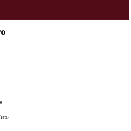
ro
ua
rata-