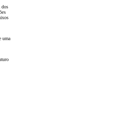
a dos
ões
aixos
de uma
uturo