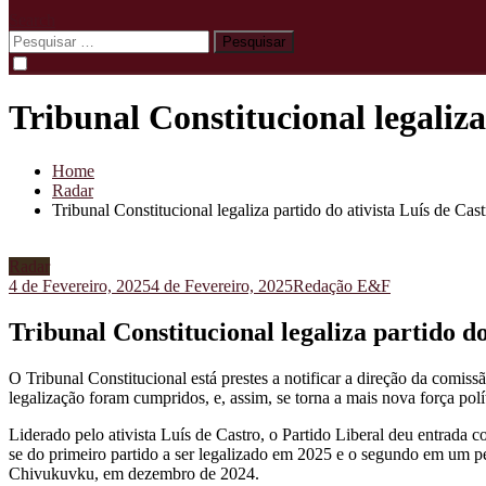
Search
Pesquisar
por:
Tribunal Constitucional legaliza
Home
Radar
Tribunal Constitucional legaliza partido do ativista Luís de Cast
Radar
4 de Fevereiro, 2025
4 de Fevereiro, 2025
Redação E&F
Tribunal Constitucional legaliza partido do
O Tribunal Constitucional está prestes a notificar a direção da comiss
legalização foram cumpridos, e, assim, se torna a mais nova força polít
Liderado pelo ativista Luís de Castro, o Partido Liberal deu entrada 
se do primeiro partido a ser legalizado em 2025 e o segundo em um p
Chivukuvku, em dezembro de 2024.