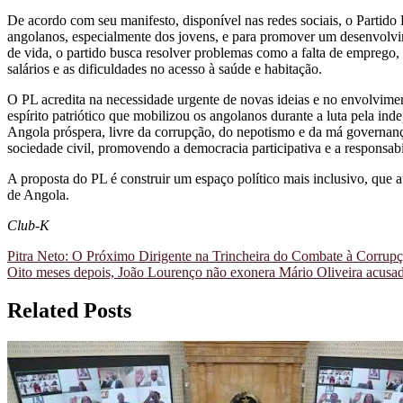
De acordo com seu manifesto, disponível nas redes sociais, o Partido 
angolanos, especialmente dos jovens, e para promover um desenvolvi
de vida, o partido busca resolver problemas como a falta de emprego, o
salários e as dificuldades no acesso à saúde e habitação.
O PL acredita na necessidade urgente de novas ideias e no envolviment
espírito patriótico que mobilizou os angolanos durante a luta pela i
Angola próspera, livre da corrupção, do nepotismo e da má governança
sociedade civil, promovendo a democracia participativa e a responsabi
A proposta do PL é construir um espaço político mais inclusivo, que at
de Angola.
Club-K
Navegação
Pitra Neto: O Próximo Dirigente na Trincheira do Combate à Corrup
Oito meses depois, João Lourenço não exonera Mário Oliveira acusad
de
artigos
Related Posts