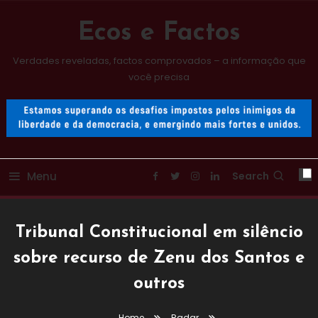
Skip
To
Ecos e Factos
Content
Verdades reveladas, factos comprovados – a informação que
você precisa
Menu
Search
Tribunal Constitucional em silêncio
sobre recurso de Zenu dos Santos e
outros
Home
Radar