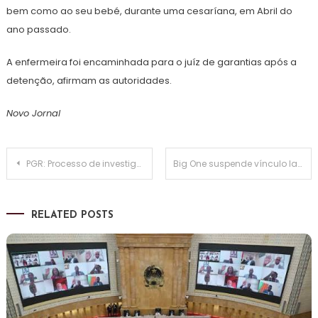
bem como ao seu bebé, durante uma cesaríana, em Abril do
ano passado.
A enfermeira foi encaminhada para o juíz de garantias após a
detenção, afirmam as autoridades.
Novo Jornal
Navegação
PGR: Processo de investigação a Joel Leonardo entrou na fase de instrução preparatória
Big One suspende vínculo laboral com 380 funcionários após encerramento do estabelecimento pelo Tribunal a pedido do BCI
de
RELATED POSTS
artigos