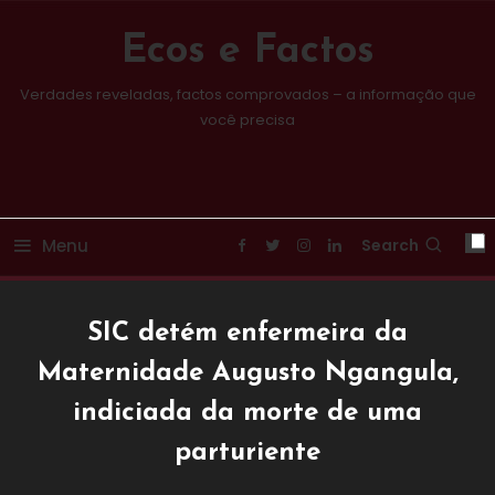
Skip
To
Ecos e Factos
Content
Verdades reveladas, factos comprovados – a informação que
você precisa
Menu
Search
SIC detém enfermeira da
Maternidade Augusto Ngangula,
indiciada da morte de uma
parturiente