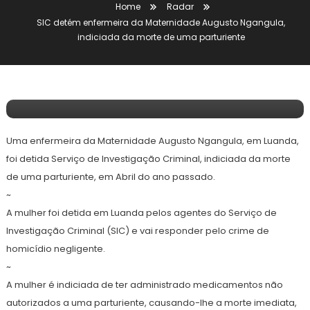
Home
Radar
Radar
SIC detém enfermeira da Maternidade Augusto Ngangula,
10 de Abril, 2025
indiciada da morte de uma parturiente
Redação E&F
SIC Detém Enfermeira Da Maternidade
Augusto Ngangula, Indiciada Da Morte
De Uma Parturiente
Uma enfermeira da Maternidade Augusto Ngangula, em Luanda,
foi detida Serviço de Investigação Criminal, indiciada da morte
de uma parturiente, em Abril do ano passado.
~
A mulher foi detida em Luanda pelos agentes do Serviço de
Investigação Criminal (SIC) e vai responder pelo crime de
homicídio negligente.
~
A mulher é indiciada de ter administrado medicamentos não
autorizados a uma parturiente, causando-lhe a morte imediata,