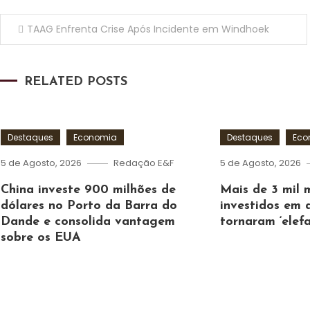
Navegação
TAAG Enfrenta Crise Após Incidente em Windhoek
de
RELATED POSTS
artigos
Destaques
Economia
Destaques
Eco
5 de Agosto, 2026
Redação E&F
5 de Agosto, 2026
China investe 900 milhões de
Mais de 3 mil 
dólares no Porto da Barra do
investidos em 
Dande e consolida vantagem
tornaram ‘elef
sobre os EUA