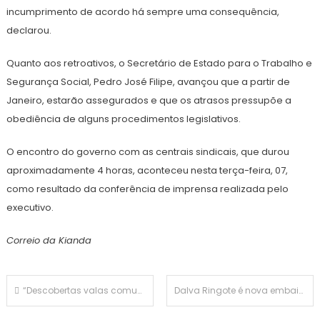
incumprimento de acordo há sempre uma consequência,
declarou.
Quanto aos retroativos, o Secretário de Estado para o Trabalho e
Segurança Social, Pedro José Filipe, avançou que a partir de
Janeiro, estarão assegurados e que os atrasos pressupõe a
obediência de alguns procedimentos legislativos.
O encontro do governo com as centrais sindicais, que durou
aproximadamente 4 horas, aconteceu nesta terça-feira, 07,
como resultado da conferência de imprensa realizada pelo
executivo.
Correio da Kianda
Navegação de artigos
“Descobertas valas comuns com apoiantes meus”: Mondlane acusa regime de “genocídio silencioso” em Moçambique
Dalva Ringote é nova embaixadora de Angola na China