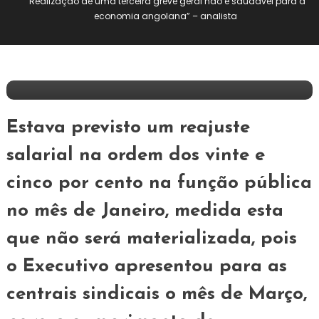
“Realização de uma terceira greve geral não é saudável para a
9 de Janeiro, 2025
economia angolana” – analista
Redação E&F
“Realização De Uma Terceira Greve Geral
Não É Saudável Para A Economia
Angolana” – Analista
Estava previsto um reajuste
salarial na ordem dos vinte e
cinco por cento na função pública
no mês de Janeiro, medida esta
que não será materializada, pois
o Executivo apresentou para as
centrais sindicais o mês de Março,