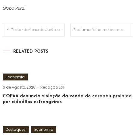
Globo Rural
Navegação
Testa-de-ferro de Joel Leonardo com bens avaliados em milhares de euros em Lisboa
Endiama falha metas mesmo a vender acima da produção anual
de
RELATED POSTS
artigos
Economia
6 de Agosto, 2026
Redação E&F
COPAA denuncia violação da venda do carapau proibida
por cidadãos estrangeiros
Destaques
Economia