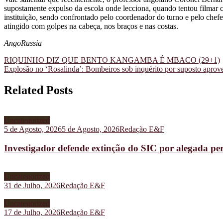
supostamente expulso da escola onde lecciona, quando tentou filmar c
instituição, sendo confrontado pelo coordenador do turno e pelo che
atingido com golpes na cabeça, nos braços e nas costas.
AngoRussia
Navegação
RIQUINHO DIZ QUE BENTO KANGAMBA É MBACO (29+1)
Explosão no ‘Rosalinda’: Bombeiros sob inquérito por suposto aprov
de
artigos
Related Posts
Uncategorized
5 de Agosto, 2026
5 de Agosto, 2026
Redação E&F
Investigador defende extinção do SIC por alegada pe
Uncategorized
31 de Julho, 2026
Redação E&F
Uncategorized
17 de Julho, 2026
Redação E&F