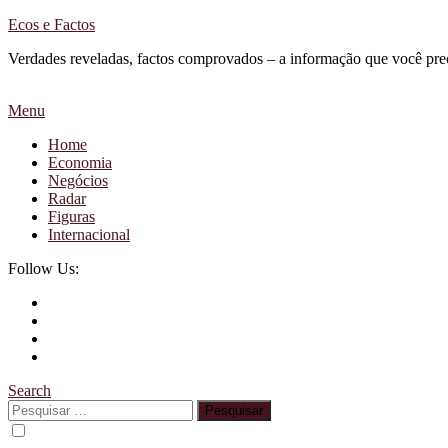
Skip
Ecos e Factos
To
Verdades reveladas, factos comprovados – a informação que você pre
Content
Menu
Home
Economia
Negócios
Radar
Figuras
Internacional
Follow Us:
Search
Pesquisar
por: