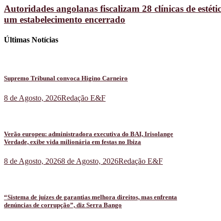
Autoridades angolanas fiscalizam 28 clínicas de estét
um estabelecimento encerrado
Últimas Notícias
Supremo Tribunal convoca Higino Carneiro
8 de Agosto, 2026
Redação E&F
Verão europeu: administradora executiva do BAI, Irisolange
Verdade, exibe vida milionária em festas no Ibiza
8 de Agosto, 2026
8 de Agosto, 2026
Redação E&F
“Sistema de juízes de garantias melhora direitos, mas enfrenta
denúncias de corrupção”, diz Serra Bango