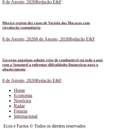
8 de Agosto, 2026
Redação E&F
Moxico regista dez casos de Varíola dos Macacos com
circulação comunitária
8 de Agosto, 2026
8 de Agosto, 2026
Redação E&F
Governo angolano admite crise de combustível em todo o país
com a Sonangol a enfrentar dificuldades financeiras para o
abastecimento
8 de Agosto, 2026
Redação E&F
Home
Economia
Negócios
Radar
Figuras
Internacional
Ecos e Factos © Todos os direitos reservados