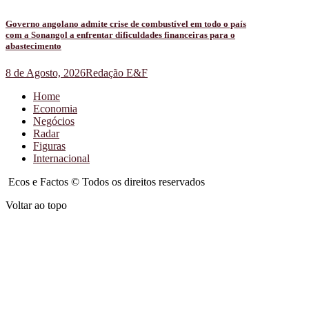
Governo angolano admite crise de combustível em todo o país
com a Sonangol a enfrentar dificuldades financeiras para o
abastecimento
8 de Agosto, 2026
Redação E&F
Home
Economia
Negócios
Radar
Figuras
Internacional
Ecos e Factos © Todos os direitos reservados
Voltar ao topo