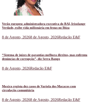
Verão europeu: administradora executiva do BAI, Irisolange
Verdade, exibe vida milionária em festas no Ibiza
8 de Agosto, 2026
8 de Agosto, 2026
Redação E&F
“Sistema de juízes de garantias melhora direitos, mas enfrenta
denúncias de corrupção”, diz Serra Bango
8 de Agosto, 2026
Redação E&F
Moxico regista dez casos de Varíola dos Macacos com
circulação comunitária
8 de Agosto, 2026
8 de Agosto, 2026
Redação E&F