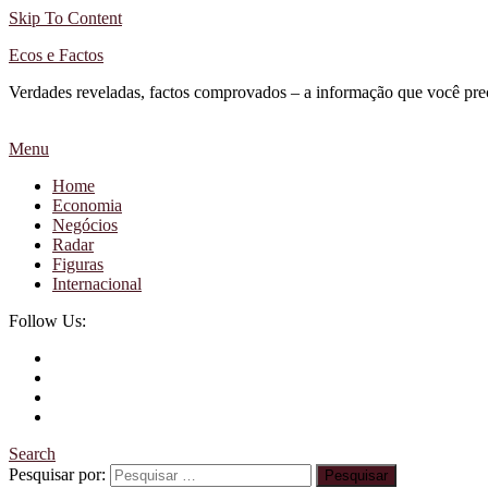
Skip To Content
Ecos e Factos
Verdades reveladas, factos comprovados – a informação que você pre
Menu
Home
Economia
Negócios
Radar
Figuras
Internacional
Follow Us:
Search
Pesquisar por: