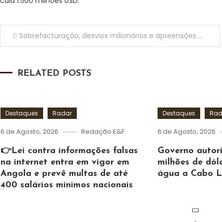
caiu 1.500 milhões USD.
Navegação
Sobrefacturação, desvios milionários e apreensões na ‘rota’ do CFB
de
RELATED POSTS
artigos
Destaques
Radar
Destaques
Rad
6 de Agosto, 2026
Redação E&F
6 de Agosto, 2026
👉Lei contra informações falsas
Governo autor
na internet entra em vigor em
milhões de dól
Angola e prevê multas de até
água a Cabo L
400 salários mínimos nacionais