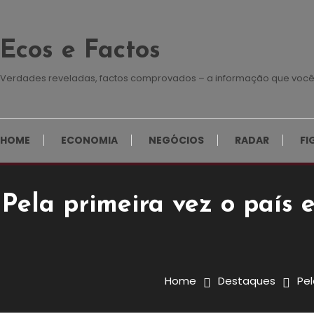
Skip
To
Ecos e Factos
Content
Verdades reveladas, factos comprovados – a informação que você
HOME
ECONOMIA
NEGÓCIOS
RADAR
FI
Pela primeira vez o país 
Destaques
Economia
28 de Julho, 2023
Redação E&F
Home
Destaques
Pel
Pela Primeira Vez O País En