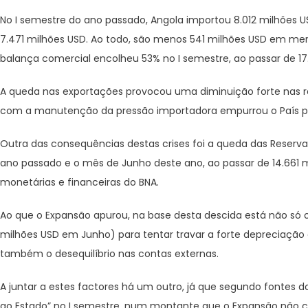
No I semestre do ano passado, Angola importou 8.012 milhões
7.471 milhões USD. Ao todo, são menos 541 milhões USD em merc
balança comercial encolheu 53% no I semestre, ao passar de 17
A queda nas exportações provocou uma diminuição forte nas rec
com a manutenção da pressão importadora empurrou o País par
Outra das consequências destas crises foi a queda das Reservas
ano passado e o mês de Junho deste ano, ao passar de 14.661 m
monetárias e financeiras do BNA.
Ao que o Expansão apurou, na base desta descida está não só o
milhões USD em Junho) para tentar travar a forte depreciação 
também o desequilíbrio nas contas externas.
A juntar a estes factores há um outro, já que segundo fontes
ao Estado” no I semestre, num montante que o Expansão não c