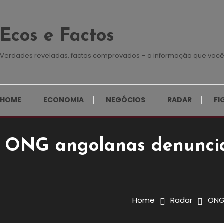
Skip
To
Ecos e Factos
Content
Verdades reveladas, factos comprovados – a informação que você
HOME
ECONOMIA
NEGÓCIOS
RADAR
FI
ONG angolanas denunciam
Radar
11 de Dezembro, 2024
Redação E&F
Home
Radar
ONG
ONG Angolanas Denunciam I