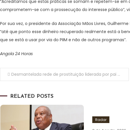
“Acreditamos que estas práticas se somam e repetem-se em q
comprometem-se com a prossecução do interesse público”, vi
Por sua vez, o presidente da Associação Mãos Livres, Guilherme N
“até que ponto esse dinheiro recuperado realmente está a bene
que se está a usar por via do PIIM e não de outros programas”.
Angola 24 Horas
Navegação
Desmantelada rede de prostituição liderada por pai e filho no Bengo
de
RELATED POSTS
artigos
Radar