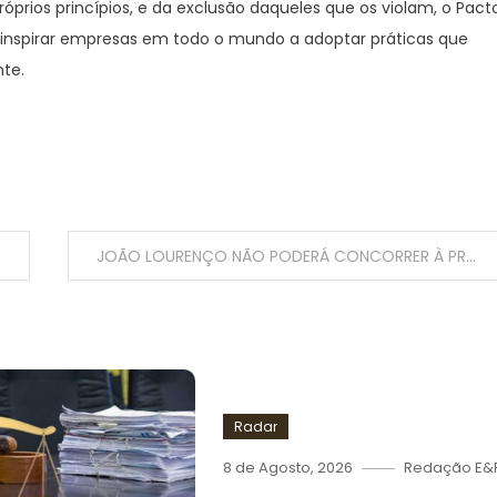
prios princípios, e da exclusão daqueles que os violam, o Pact
a inspirar empresas em todo o mundo a adoptar práticas que
te.
JOÃO LOURENÇO NÃO PODERÁ CONCORRER À PRÓPRIA SUCESSÃO NO PRÓXIMO CONGRESSO ELECTIVO PORQUE OS ESTATUTOS DO MPLA NÃO ADMITEM REVISÃO EM CONGRESSOS EXTRAORDINÁRIOS
Radar
8 de Agosto, 2026
Redação E&