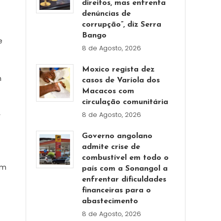
direitos, mas enfrenta
denúncias de
corrupção”, diz Serra
Bango
e
8 de Agosto, 2026
Moxico regista dez
m
casos de Varíola dos
Macacos com
circulação comunitária
8 de Agosto, 2026
r
Governo angolano
admite crise de
combustível em todo o
om
país com a Sonangol a
enfrentar dificuldades
financeiras para o
abastecimento
8 de Agosto, 2026