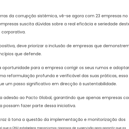
 garras da corrupção sistémica, vê-se agora com 23 empresas no
mpresas suscita dúvidas sobre a real eficácia e seriedade dest
 corporativa.
ositiva, deve priorizar a inclusão de empresas que demonstre
cípios que defende.
 oportunidade para a empresa corrigir os seus rumos e adopta
ma reformulação profunda e verificável das suas práticas, essa
e um passo significativo em direcção à sustentabilidade.
ra a adesão ao Pacto Global, garantindo que apenas empresas c
 possam fazer parte dessa iniciativa.
raz à tona a questão da implementação e monitorização dos
l que a ONU estabeleça mecanismos rigorosos de supervisão para garantir que as