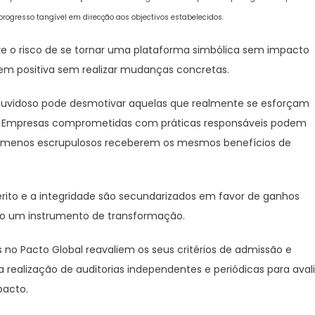
esso tangível em direcção aos objectivos estabelecidos.
rre o risco de se tornar uma plataforma simbólica sem impacto
m positiva sem realizar mudanças concretas.
 duvidoso pode desmotivar aquelas que realmente se esforçam
tica. Empresas comprometidas com práticas responsáveis podem
s menos escrupulosos receberem os mesmos benefícios de
ito e a integridade são secundarizados em favor de ganhos
mo um instrumento de transformação.
 no Pacto Global reavaliem os seus critérios de admissão e
 realização de auditorias independentes e periódicas para avali
pacto.