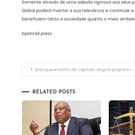
Somente através de uma adesão rigorosa aos seus pró
Global poderá manter a sua relevância e continuar 
beneficiem tanto a sociedade quanto o meio ambien
Inparcial press
Navegação
Branqueamento de capitais: Angola prepara-se para possível entrada na lista cinzenta do GAFI
de
RELATED POSTS
artigos