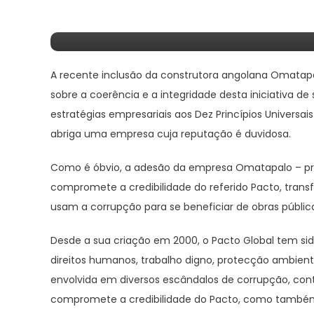
Das Nações Unidas – Ev
A recente inclusão da construtora angolana Omatapa
sobre a coerência e a integridade desta iniciativa de 
estratégias empresariais aos Dez Princípios Universa
abriga uma empresa cuja reputação é duvidosa.
Como é óbvio, a adesão da empresa Omatapalo – prot
compromete a credibilidade do referido Pacto, tran
usam a corrupção para se beneficiar de obras públic
Desde a sua criação em 2000, o Pacto Global tem sid
direitos humanos, trabalho digno, protecção ambien
envolvida em diversos escândalos de corrupção, cont
compromete a credibilidade do Pacto, como também