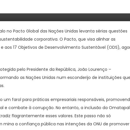
alina Ding’s
lo no Pacto Global das Nações Unidas levanta sérias questões
sustentabilidade corporativa. O Pacto, que visa alinhar as
is e aos 17 Objetivos de Desenvolvimento Sustentável (ODS), ago
egida pelo Presidente da República, João Lourenço –
sformando as Nações Unidas num esconderijo de instituições qu
as.
o um farol para práticas empresariais responsáveis, promoven
tal e combate à corrupção. No entanto, a inclusão da Omatapal
radiz flagrantemente esses valores. Este passo não só
 mina a confiança pública nas intenções da ONU de promover