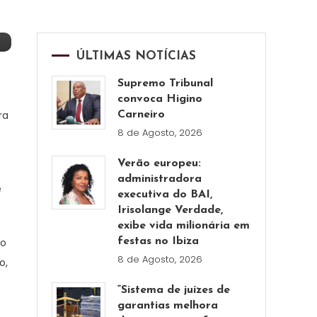
ÚLTIMAS NOTÍCIAS
Supremo Tribunal
convoca Higino
ra
Carneiro
8 de Agosto, 2026
Verão europeu:
administradora
e
executiva do BAI,
Irisolange Verdade,
exibe vida milionária em
do
festas no Ibiza
8 de Agosto, 2026
o,
“Sistema de juízes de
garantias melhora