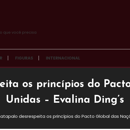
o que você precisa
R
FIGURAS
INTERNACIONAL
ita os princípios do Pact
Unidas – Evalina Ding’s
tapalo desrespeita os princípios do Pacto Global das Naçõe
Os Princípios Do Pacto Global