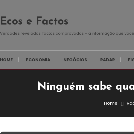
Skip
To
Ecos e Factos
Content
Verdades reveladas, factos comprovados – a informação que você
HOME
ECONOMIA
NEGÓCIOS
RADAR
FI
Ninguém sabe qua
Radar
19 de Dezembro, 2024
Redação E&F
Home
Ra
Ninguém Sabe Quantas Emp
Angola