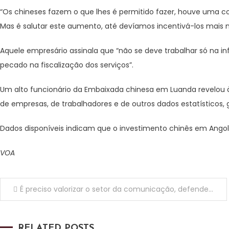
“Os chineses fazem o que lhes é permitido fazer, houve uma c
Mas é salutar este aumento, até devíamos incentivá-los mais na
Aquele empresário assinala que “não se deve trabalhar só na i
pecado na fiscalização dos serviços”.
Um alto funcionário da Embaixada chinesa em Luanda revelou
de empresas, de trabalhadores e de outros dados estatísticos, 
Dados disponíveis indicam que o investimento chinês em Ango
VOA
Navegação
É preciso valorizar o setor da comunicação, defendem líderes das agências
de
RELATED POSTS