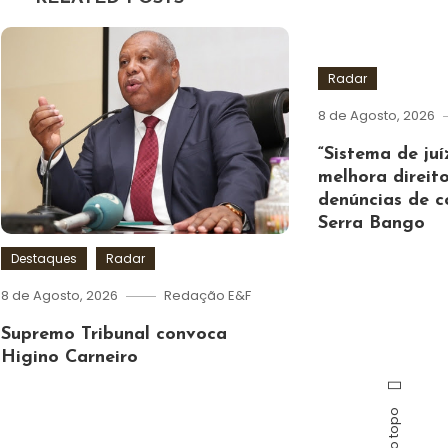
artigos
Radar
8 de Agosto, 2026
“Sistema de ju
melhora direit
denúncias de c
Serra Bango
Destaques
Radar
8 de Agosto, 2026
Redação E&F
Supremo Tribunal convoca
Higino Carneiro