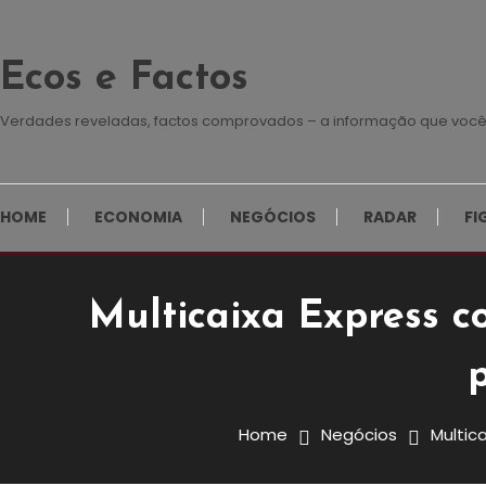
Skip
To
Ecos e Factos
Content
Verdades reveladas, factos comprovados – a informação que você
HOME
ECONOMIA
NEGÓCIOS
RADAR
FI
Multicaixa Express c
Negócios
27 de Janeiro, 2026
Redação E&F
Home
Negócios
Multic
Multicaixa Express Consolida