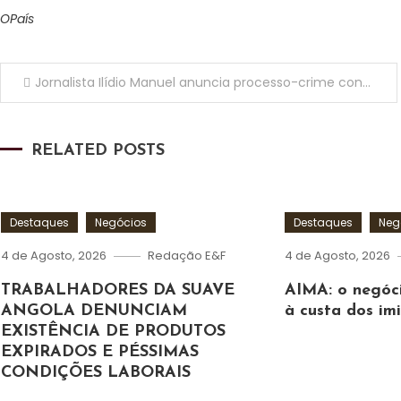
OPaís
Navegação
Jornalista Ilídio Manuel anuncia processo-crime contra comentarista da TV Zimbo por alegada calúnia e difamação
de
RELATED POSTS
artigos
Destaques
Negócios
Destaques
Neg
4 de Agosto, 2026
Redação E&F
4 de Agosto, 2026
TRABALHADORES DA SUAVE
AIMA: o negóci
ANGOLA DENUNCIAM
à custa dos im
EXISTÊNCIA DE PRODUTOS
EXPIRADOS E PÉSSIMAS
CONDIÇÕES LABORAIS