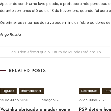
Apesar de sentir uma leve picada, a professora não percebeu q
durante semanas até ao dia 18 de Novembro, quando foi para o 
Os primeiros sintomas da raiva podem incluir febre ou dores d
Ango Russia
Navegação
Joe Biden Afirma que o Futuro do Mundo Está em Angola
de
RELATED POSTS
artigos
Figuras
Internacional
Destaques
Int
29 de Julho, 2026
Redação E&F
27 de Julho, 2026
Vozinha obrigado a mudar nome
PSP detém ho