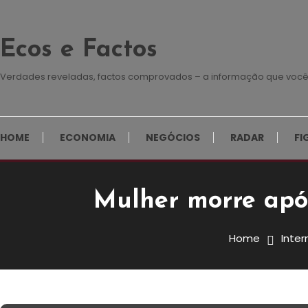
Skip
To
Ecos e Factos
Content
Verdades reveladas, factos comprovados – a informação que você
HOME
ECONOMIA
NEGÓCIOS
RADAR
FI
Mulher morre após
Internacional
4 de Dezembro, 2024
Redação E&F
Home
Inter
Mulher Morre Após Ser Mord
Raiva