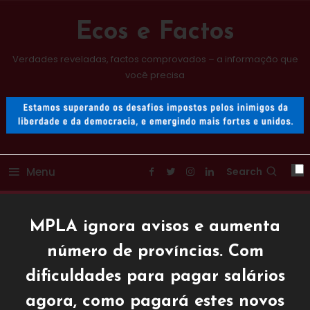
Skip
To
Ecos e Factos
Content
Verdades reveladas, factos comprovados – a informação que
você precisa
Menu
Search
MPLA ignora avisos e aumenta
número de províncias. Com
dificuldades para pagar salários
agora, como pagará estes novos