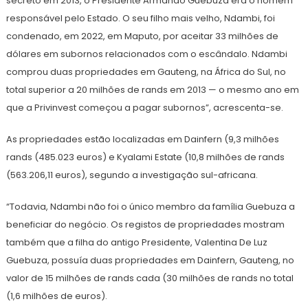
secreto em 2013, o Presidente Armando Guebuza era o homem
responsável pelo Estado. O seu filho mais velho, Ndambi, foi
condenado, em 2022, em Maputo, por aceitar 33 milhões de
dólares em subornos relacionados com o escândalo. Ndambi
comprou duas propriedades em Gauteng, na África do Sul, no
total superior a 20 milhões de rands em 2013 — o mesmo ano em
que a Privinvest começou a pagar subornos”, acrescenta-se.
As propriedades estão localizadas em Dainfern (9,3 milhões
rands (485.023 euros) e Kyalami Estate (10,8 milhões de rands
(563.206,11 euros), segundo a investigação sul-africana.
“Todavia, Ndambi não foi o único membro da família Guebuza a
beneficiar do negócio. Os registos de propriedades mostram
também que a filha do antigo Presidente, Valentina De Luz
Guebuza, possuía duas propriedades em Dainfern, Gauteng, no
valor de 15 milhões de rands cada (30 milhões de rands no total
(1,6 milhões de euros).