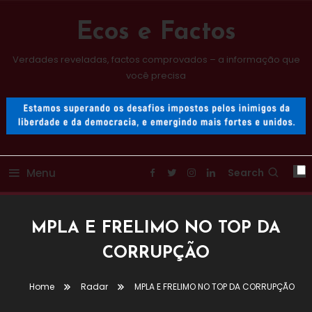
Skip
To
Ecos e Factos
Content
Verdades reveladas, factos comprovados – a informação que
você precisa
Menu
Search
MPLA E FRELIMO NO TOP DA
CORRUPÇÃO
Home
Radar
MPLA E FRELIMO NO TOP DA CORRUPÇÃO