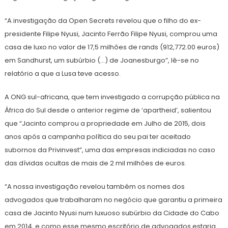
“A investigação da Open Secrets revelou que o filho do ex-
presidente Filipe Nyusi, Jacinto Ferrão Filipe Nyusi, comprou uma
casa de luxo no valor de 17,5 milhões de rands (912,772.00 euros)
em Sandhurst, um subúrbio (…) de Joanesburgo”, lê-se no
relatório a que a Lusa teve acesso.
A ONG sul-africana, que tem investigado a corrupção pública na
África do Sul desde o anterior regime de ‘apartheid’, salientou
que “Jacinto comprou a propriedade em Julho de 2015, dois
anos após a campanha política do seu pai ter aceitado
subornos da Privinvest”, uma das empresas indiciadas no caso
das dívidas ocultas de mais de 2 mil milhões de euros.
“A nossa investigação revelou também os nomes dos
advogados que trabalharam no negócio que garantiu a primeira
casa de Jacinto Nyusi num luxuoso subúrbio da Cidade do Cabo
em 2014, e como esse mesmo escritório de advogados estaria