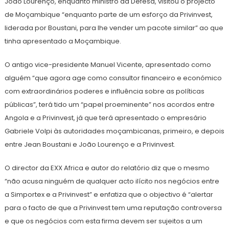
João Lourenço, enquanto ministro da Defesa, visitou o projecto
de Moçambique “enquanto parte de um esforço da Privinvest,
liderada por Boustani, para lhe vender um pacote similar” ao que
tinha apresentado a Moçambique.
O antigo vice-presidente Manuel Vicente, apresentado como
alguém “que agora age como consultor financeiro e económico
com extraordinários poderes e influência sobre as políticas
públicas”, terá tido um “papel proeminente” nos acordos entre
Angola e a Privinvest, já que terá apresentado o empresário
Gabriele Volpi às autoridades moçambicanas, primeiro, e depois
entre Jean Boustani e João Lourenço e a Privinvest.
O director da EXX Africa e autor do relatório diz que o mesmo
“não acusa ninguém de qualquer acto ilícito nos negócios entre
a Simportex e a Privinvest” e enfatiza que o objectivo é “alertar
para o facto de que a Privinvest tem uma reputação controversa
e que os negócios com esta firma devem ser sujeitos a um