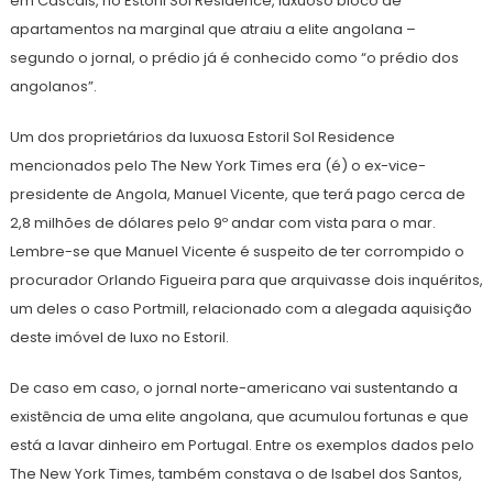
em Cascais, no Estoril Sol Residence, luxuoso bloco de
apartamentos na marginal que atraiu a elite angolana –
segundo o jornal, o prédio já é conhecido como “o prédio dos
angolanos”.
Um dos proprietários da luxuosa Estoril Sol Residence
mencionados pelo The New York Times era (é) o ex-vice-
presidente de Angola, Manuel Vicente, que terá pago cerca de
2,8 milhões de dólares pelo 9º andar com vista para o mar.
Lembre-se que Manuel Vicente é suspeito de ter corrompido o
procurador Orlando Figueira para que arquivasse dois inquéritos,
um deles o caso Portmill, relacionado com a alegada aquisição
deste imóvel de luxo no Estoril.
De caso em caso, o jornal norte-americano vai sustentando a
existência de uma elite angolana, que acumulou fortunas e que
está a lavar dinheiro em Portugal. Entre os exemplos dados pelo
The New York Times, também constava o de Isabel dos Santos,