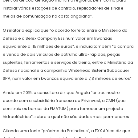
centros de coordenação marítima regional, bem como para
instalar várias estações de controlo, replicadores de sinal e
meios de comunicação na costa angolana”.
O relatório explica que “o acordo foi feito entre o Ministério da
Defesa e a Selex Company Ess num valor em kwanzas
equivalente a 115 milhões de euros”, e incluía também “a compra
e venda de dois veículos de patrulha ultra-rápidos, peças
suplentes, ferramentas e serviços de treino, entre o Ministério da
Defesa nacional e a companhia Whitehead Sistemi Subacquei
SPA, num valor em kwanzas equivalente a 7,3 milhões de euros”.
Ainda em 2015, a consultora diz que Angola “entrou noutro
acordo com a subsidiária francesa da Privinvest, a CMN (que
construiu os barcos da EMATUM) para fornecer um projecto
hidroeléctrico”, sobre o qual não são dados mais pormenores.
Citando uma fonte “próxima da ProIndicus”, a EXX Africa diz que