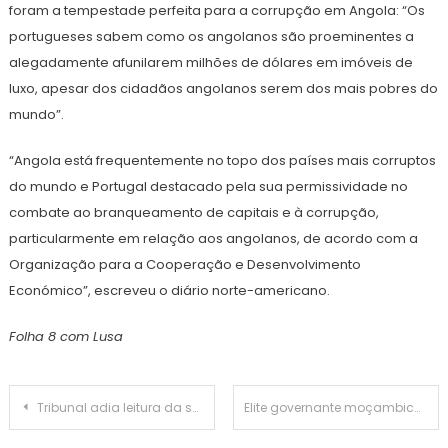
foram a tempestade perfeita para a corrupção em Angola: “Os
portugueses sabem como os angolanos são proeminentes a
alegadamente afunilarem milhões de dólares em imóveis de
luxo, apesar dos cidadãos angolanos serem dos mais pobres do
mundo”.
“Angola está frequentemente no topo dos países mais corruptos
do mundo e Portugal destacado pela sua permissividade no
combate ao branqueamento de capitais e à corrupção,
particularmente em relação aos angolanos, de acordo com a
Organização para a Cooperação e Desenvolvimento
Económico”, escreveu o diário norte-americano.
Folha 8 com Lusa
Navegação
Tribunal adia leitura da sentença de jornalista angolano
Elite governante moçambicana investiu fundos públicos na África do Sul – investigação