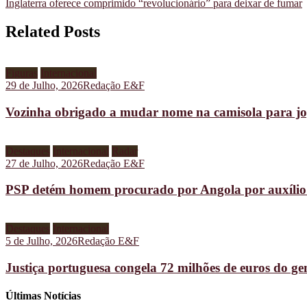
Inglaterra oferece comprimido “revolucionário” para deixar de fumar
Related Posts
Figuras
Internacional
29 de Julho, 2026
Redação E&F
Vozinha obrigado a mudar nome na camisola para jo
Destaques
Internacional
Radar
27 de Julho, 2026
Redação E&F
PSP detém homem procurado por Angola por auxílio à
Destaques
Internacional
5 de Julho, 2026
Redação E&F
Justiça portuguesa congela 72 milhões de euros do g
Últimas Notícias