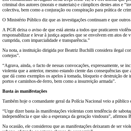
criminal dos autores (morais e materiais) e cúmplices destes atos e “i
colectiva, bem como a conjuração ou conspiração para prática de crime
O Ministério Público diz que as investigações continuam e que outros
A PGR deixa o aviso de que está atenta a todos que praticarem violência
responsabilizar e levar à justiça aqueles que se envolvem em atos de 
cumprida, com imparcialidade e transparência.”
Na nota, a instituição dirigida por Beatriz Buchilli considera ilegal 
cortejos”.
“Agrava, ainda, o facto de nessas convocações, expressamente, se inci
violenta que a anterior, mesmo estando ciente das consequências que 
que dá como exemplos os apelos à tomada, bloqueio e destruição de inf
portos e caminhos-de-ferro, bem como a insurreição armada”.
Basta às manifestações
Também hoje o comandante geral da Polícia Nacional veio a público d
“Urge dizer basta às manifestações violentas com tendência de sabo
independência e que são a esperança da geração vindoura”, afirmou Be
Na ocasião, ele considerou que as manifestações deixaram de ser viole