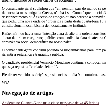
urbano, afetando os setores chaves da economia”.
O comandante-geral sublinhou que “em nenhum país do mundo se per
democracia mais antiga da Grécia, não há isso. Como é que um cidad
desconhecimento ou é excesso de emoção ou não percebe a convivênci
que pediu uma nova onda de “protestos a partir desta quarta-feira 13, 
constitucional moçambicana democraticamente instituída.
Rafael afirmou haver uma “intenção clara de alterar a ordem constitu
alterar da ordem e segurança pública com tendência clara de afetar a C
convivência social democrática no nosso país”.
O comandante-geral concluiu pedindo os moçambicanos para irem para
garantir a segurança e tranquilida pública.
O candidato presidencial Venâncio Mondlane continua a convocar mais 
que seja reposta a “verdade eleitoral”.
Ele diz ter vencido as eleições presidenciais no dia 9 de outubro, ma
VOA
Navegação de artigos
Acidente no Cuanza-Norte mata cinco pessoas e deixa 45 feridos