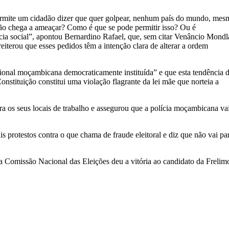
mite um cidadão dizer que quer golpear, nenhum país do mundo, mes
ão chega a ameaçar? Como é que se pode permitir isso? Ou é
a social”, apontou Bernardino Rafael, que, sem citar Venâncio Mondl
reiterou que esses pedidos têm a intenção clara de alterar a ordem
cional moçambicana democraticamente instituída” e que esta tendência 
onstituição constitui uma violação flagrante da lei mãe que norteia a
 os seus locais de trabalho e assegurou que a polícia moçambicana va
protestos contra o que chama de fraude eleitoral e diz que não vai par
s a Comissão Nacional das Eleições deu a vitória ao candidato da Frelim