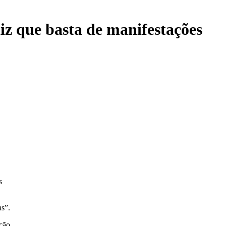
z que basta de manifestações
s
as”.
ação