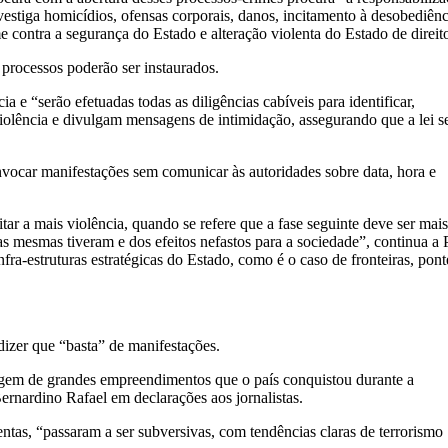
nvestiga homicídios, ofensas corporais, danos, incitamento à desobediênc
 contra a segurança do Estado e alteração violenta do Estado de direit
 processos poderão ser instaurados.
 e “serão efetuadas todas as diligências cabíveis para identificar,
violência e divulgam mensagens de intimidação, assegurando que a lei s
convocar manifestações sem comunicar às autoridades sobre data, hora e
tar a mais violência, quando se refere que a fase seguinte deve ser mais
as mesmas tiveram e dos efeitos nefastos para a sociedade”, continua a
ra-estruturas estratégicas do Estado, como é o caso de fronteiras, pont
izer que “basta” de manifestações.
tagem de grandes empreendimentos que o país conquistou durante a
rnardino Rafael em declarações aos jornalistas.
ntas, “passaram a ser subversivas, com tendências claras de terrorismo