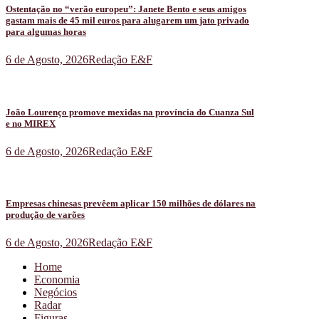
Ostentação no “verão europeu”: Janete Bento e seus amigos
gastam mais de 45 mil euros para alugarem um jato privado
para algumas horas
6 de Agosto, 2026
Redação E&F
João Lourenço promove mexidas na província do Cuanza Sul
e no MIREX
6 de Agosto, 2026
Redação E&F
Empresas chinesas prevêem aplicar 150 milhões de dólares na
produção de varões
6 de Agosto, 2026
Redação E&F
Home
Economia
Negócios
Radar
Figuras