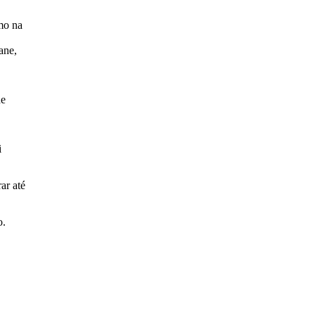
mo na
ane,
de
i
ar até
o.