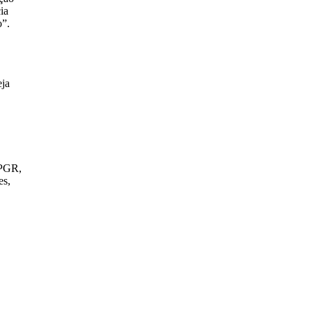
ia
o”.
eja
 PGR,
es,