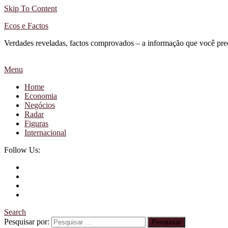
Skip To Content
Ecos e Factos
Verdades reveladas, factos comprovados – a informação que você pre
Menu
Home
Economia
Negócios
Radar
Figuras
Internacional
Follow Us:
Search
Pesquisar por: