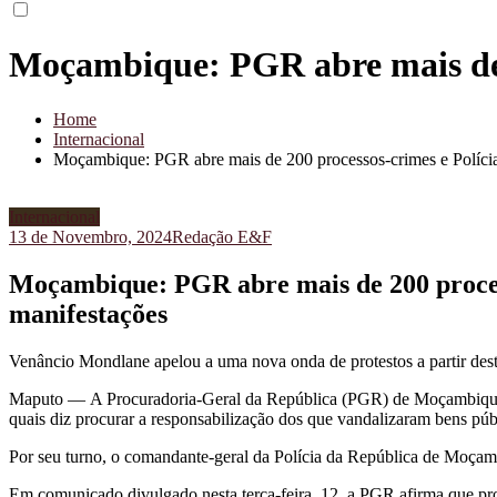
Moçambique: PGR abre mais de 2
Home
Internacional
Moçambique: PGR abre mais de 200 processos-crimes e Polícia 
Internacional
13 de Novembro, 2024
Redação E&F
Moçambique: PGR abre mais de 200 process
manifestações
Venâncio Mondlane apelou a uma nova onda de protestos a partir desta
Maputo —
A Procuradoria-Geral da República (PGR) de Moçambique 
quais diz procurar a responsabilização dos que vandalizaram bens públ
Por seu turno, o comandante-geral da Polícia da República de Moçamb
Em comunicado divulgado nesta terça-feira. 12, a PGR afirma que pro