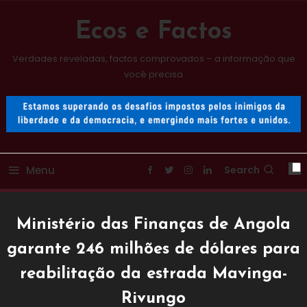
Skip
To
Ecos e Factos
Content
Verdades reveladas, factos comprovados – a informação que
você precisa
Menu
Search
Ministério das Finanças de Angola
garante 246 milhões de dólares para
reabilitação da estrada Mavinga-
Rivungo