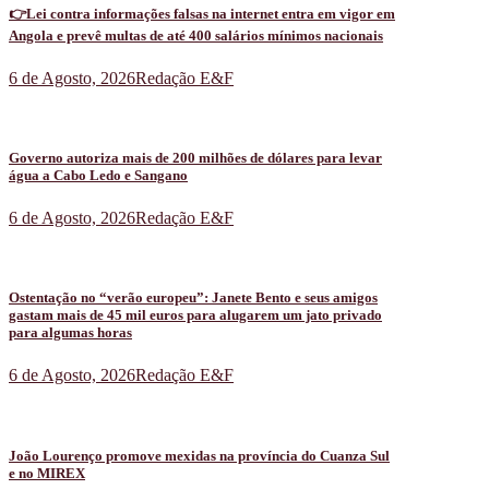
👉Lei contra informações falsas na internet entra em vigor em
Angola e prevê multas de até 400 salários mínimos nacionais
6 de Agosto, 2026
Redação E&F
Governo autoriza mais de 200 milhões de dólares para levar
água a Cabo Ledo e Sangano
6 de Agosto, 2026
Redação E&F
Ostentação no “verão europeu”: Janete Bento e seus amigos
gastam mais de 45 mil euros para alugarem um jato privado
para algumas horas
6 de Agosto, 2026
Redação E&F
João Lourenço promove mexidas na província do Cuanza Sul
e no MIREX