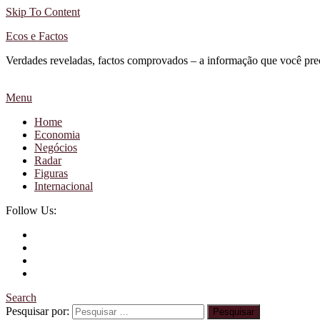
Skip To Content
Ecos e Factos
Verdades reveladas, factos comprovados – a informação que você pre
Menu
Home
Economia
Negócios
Radar
Figuras
Internacional
Follow Us:
Search
Pesquisar por: