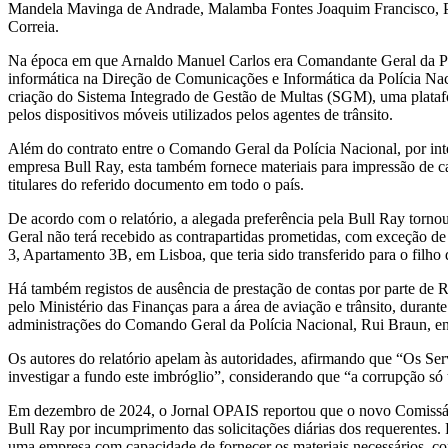
Mandela Mavinga de Andrade, Malamba Fontes Joaquim Francisco, Pa
Correia.
Na época em que Arnaldo Manuel Carlos era Comandante Geral da Po
informática na Direção de Comunicações e Informática da Polícia Nac
criação do Sistema Integrado de Gestão de Multas (SGM), uma platafor
pelos dispositivos móveis utilizados pelos agentes de trânsito.
Além do contrato entre o Comando Geral da Polícia Nacional, por in
empresa Bull Ray, esta também fornece materiais para impressão de ca
titulares do referido documento em todo o país.
De acordo com o relatório, a alegada preferência pela Bull Ray tornou
Geral não terá recebido as contrapartidas prometidas, com exceção 
3, Apartamento 3B, em Lisboa, que teria sido transferido para o filh
Há também registos de ausência de prestação de contas por parte de 
pelo Ministério das Finanças para a área de aviação e trânsito, durant
administrações do Comando Geral da Polícia Nacional, Rui Braun, enqu
Os autores do relatório apelam às autoridades, afirmando que “Os Se
investigar a fundo este imbróglio”, considerando que “a corrupção só
Em dezembro de 2024, o Jornal OPAIS reportou que o novo Comissári
Bull Ray por incumprimento das solicitações diárias dos requerentes.
uma empresa com capacidade de fornecer os materiais necessários, co