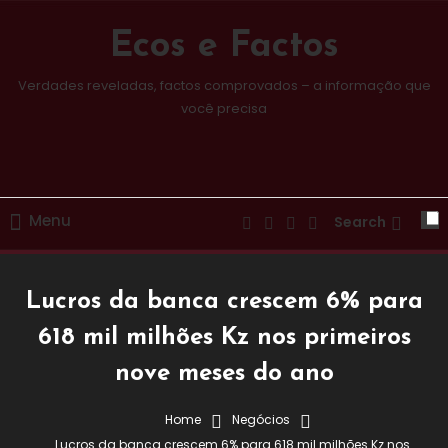
Skip
To
Ecos e Factos
Content
Verdades reveladas, factos comprovados – a informação que
você precisa
Menu
Search
Lucros da banca crescem 6% para
618 mil milhões Kz nos primeiros
nove meses do ano
Home
Negócios
Negócios
Lucros da banca crescem 6% para 618 mil milhões Kz nos