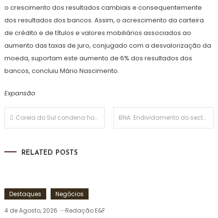
o crescimento dos resultados cambiais e consequentemente
dos resultados dos bancos. Assim, o acrescimento da carteira
de crédito e de títulos e valores mobiliários associados ao
aumento das taxas de juro, conjugado com a desvalorização da
moeda, suportam este aumento de 6% dos resultados dos
bancos, concluiu Mário Nascimento.
Expansão
Navegação
Coreia do Sul condena homem por comer compulsivamente para evitar serviço militar
BNA: Endividamento do sector privado cresce para 6,7 biliões de kwanzas em Outubro de 2024
de
RELATED POSTS
artigos
Destaques
Negócios
4 de Agosto, 2026
Redação E&F