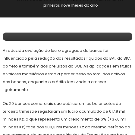
26 de Novembro, 2024
primeiros nove meses do ano
Redação E&F
Lucros Da Banca Crescem 6% Para 618 Mil
Milhões Kz Nos Primeiros Nove Meses Do
Ano
A reduzida evolução do lucro agregado da banca foi
influenciado pela redução dos resultados líquidos do BAl, do BIC,
do Yeto e também dos prejuízos do SOL. As aplicações em títulos
e valores mobiliários estão a perder peso no total dos activos
dos bancos, enquanto o crédito tem vindo a crescer
ligeiramente.
Os 20 bancos comerciais que publicaram os balancetes do
terceiro trimestre registaram um lucro acumulado de 617,9 mil
milhões Kz, o que representa um crescimento de 6% (+37,6 mil
milhões Kz) face aos 580,3 mil milhões Kz do mesmo período do
ano passado, de acordo com cálculos do Expansão com base