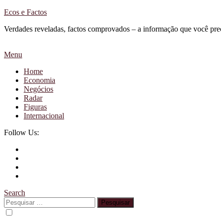
Skip
Ecos e Factos
To
Verdades reveladas, factos comprovados – a informação que você pre
Content
Menu
Home
Economia
Negócios
Radar
Figuras
Internacional
Follow Us:
Search
Pesquisar
por: