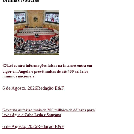
Últimas Notícias
👉Lei contra informações falsas na internet entra em
vigor em Angola e prevê multas de até 400 salários
mínimos nacionais
6 de Agosto, 2026
Redação E&F
Governo autoriza mais de 200 milhões de dólares para
levar água a Cabo Ledo e Sangano
6 de Agosto, 2026
Redação E&F