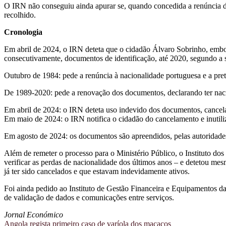
O IRN não conseguiu ainda apurar se, quando concedida a renúncia de
recolhido.
Cronologia
Em abril de 2024, o IRN deteta que o cidadão Álvaro Sobrinho, embo
consecutivamente, documentos de identificação, até 2020, segundo a 
Outubro de 1984: pede a renúncia à nacionalidade portuguesa e a pret
De 1989-2020: pede a renovação dos documentos, declarando ter nac
Em abril de 2024: o IRN deteta uso indevido dos documentos, cancela o
Em maio de 2024: o IRN notifica o cidadão do cancelamento e inutil
Em agosto de 2024: os documentos são apreendidos, pelas autoridad
Além de remeter o processo para o Ministério Público, o Instituto do
verificar as perdas de nacionalidade dos últimos anos – e detetou me
já ter sido cancelados e que estavam indevidamente ativos.
Foi ainda pedido ao Instituto de Gestão Financeira e Equipamentos da
de validação de dados e comunicações entre serviços.
Jornal Económico
Navegação
Angola regista primeiro caso de varíola dos macacos