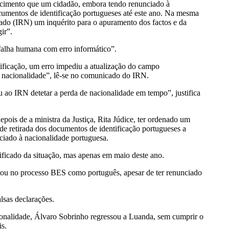
ecimento que um cidadão, embora tendo renunciado à
cumentos de identificação portugueses até este ano. Na mesma
ariado (IRN) um inquérito para o apuramento dos factos e da
ir”.
falha humana com erro informático”.
ificação, um erro impediu a atualização do campo
e nacionalidade”, lê-se no comunicado do IRN.
ao IRN detetar a perda de nacionalidade em tempo”, justifica
ois de a ministra da Justiça, Rita Júdice, ter ordenado um
 de retirada dos documentos de identificação portugueses a
ciado à nacionalidade portuguesa.
ificado da situação, mas apenas em maio deste ano.
ntou no processo BES como português, apesar de ter renunciado
lsas declarações.
onalidade, Álvaro Sobrinho regressou a Luanda, sem cumprir o
s.