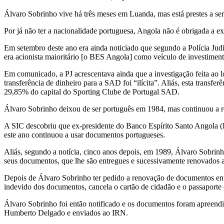
Álvaro Sobrinho vive há três meses em Luanda, mas está prestes a se
Por já não ter a nacionalidade portuguesa, Angola não é obrigada a ex
Em setembro deste ano era ainda noticiado que segundo a Polícia Jud
era acionista maioritário [o BES Angola] como veículo de investime
Em comunicado, a PJ acrescentava ainda que a investigação feita ao l
transferência de dinheiro para a SAD foi “ilícita”. Aliás, esta trans
29,85% do capital do Sporting Clube de Portugal SAD.
Álvaro Sobrinho deixou de ser português em 1984, mas continuou a r
A SIC descobriu que ex-presidente do Banco Espírito Santo Angola 
este ano continuou a usar documentos portugueses.
Aliás, segundo a notícia, cinco anos depois, em 1989, Álvaro Sobrinh
seus documentos, que lhe são entregues e sucessivamente renovados 
Depois de Álvaro Sobrinho ter pedido a renovação de documentos ent
indevido dos documentos, cancela o cartão de cidadão e o passaporte e
Álvaro Sobrinho foi então notificado e os documentos foram apreendi
Humberto Delgado e enviados ao IRN.