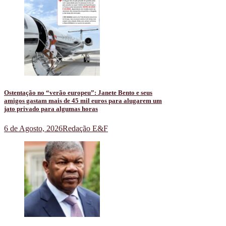
Ostentação no “verão europeu”: Janete Bento e seus
amigos gastam mais de 45 mil euros para alugarem um
jato privado para algumas horas
6 de Agosto, 2026
Redação E&F