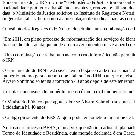
Em comunicado, o IRN diz que “o Ministério da Justiça tomou conh
nacionalidade portuguesa há 40 anos, manteve, renovou e utilizou do
data, o Ministério da Justiça solicitou ao Instituto de Registos e Not
origem das falhas, bem como a apresentação de medidas para as corrig
O Instituto dos Registos e do Notariado admite “uma combinação de 
“Em 2011, em pleno processo de informatização dos serviços de ident
‘nacionalidade’, ainda que no texto do averbamento conste a perda d
“Uma combinação de falha humana com erro informático não permitiu 
o IRN.
O comunicado do IRN desta sexta-feira chega cerca de uma semana dep
inquérito interno para apurar o que “falhou” no IRN para que o aviso
Álvaro Sobrinho só tenha acontecido 40 anos depois de este ter renun
Uma das conclusões do inquérito interno é que o ex-banqueiro foi not
O Ministério Público quer agora saber se Álvaro Sobrinho se aprese
à cidadania há 40 anos.
O antigo presidente do BES Angola pode ter cometido um crime de fa
No caso do processo BESA, e uma vez que não tem afinal dupla naci
Termo de Identidade e Residência, cuja morada declarada é em Cascai