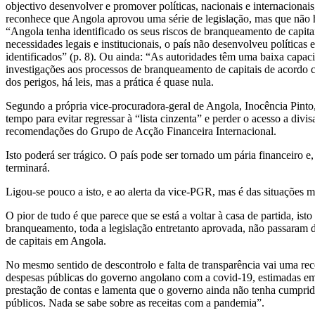
objectivo desenvolver e promover políticas, nacionais e internacionai
reconhece que Angola aprovou uma série de legislação, mas que não 
“Angola tenha identificado os seus riscos de branqueamento de capitai
necessidades legais e institucionais, o país não desenvolveu políticas 
identificados” (p. 8). Ou ainda: “As autoridades têm uma baixa capa
investigações aos processos de branqueamento de capitais de acordo co
dos perigos, há leis, mas a prática é quase nula.
Segundo a própria vice-procuradora-geral de Angola, Inocência Pinto,
tempo para evitar regressar à “lista cinzenta” e perder o acesso a div
recomendações do Grupo de Acção Financeira Internacional.
Isto poderá ser trágico. O país pode ser tornado um pária financeiro 
terminará.
Ligou-se pouco a isto, e ao alerta da vice-PGR, mas é das situações 
O pior de tudo é que parece que se está a voltar à casa de partida, i
branqueamento, toda a legislação entretanto aprovada, não passaram
de capitais em Angola.
No mesmo sentido de descontrolo e falta de transparência vai uma rec
despesas públicas do governo angolano com a covid-19, estimadas em
prestação de contas e lamenta que o governo ainda não tenha cumprid
públicos. Nada se sabe sobre as receitas com a pandemia”.