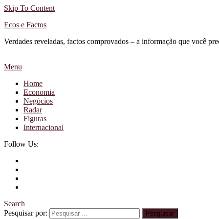
Skip To Content
Ecos e Factos
Verdades reveladas, factos comprovados – a informação que você pre
Menu
Home
Economia
Negócios
Radar
Figuras
Internacional
Follow Us:
Search
Pesquisar por: