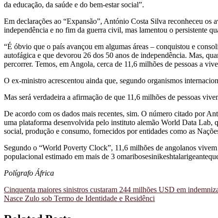
da educação, da saúde e do bem-estar social”.
Em declarações ao “Expansão”, António Costa Silva reconheceu os a
independência e no fim da guerra civil, mas lamentou o persistente q
“É óbvio que o país avançou em algumas áreas – conquistou e consolid
autofágica e que devorou 26 dos 50 anos de independência. Mas, qua
percorrer. Temos, em Angola, cerca de 11,6 milhões de pessoas a vive
O ex-ministro acrescentou ainda que, segundo organismos internacio
Mas será verdadeira a afirmação de que 11,6 milhões de pessoas vi
De acordo com os dados mais recentes, sim. O número citado por Antó
uma plataforma desenvolvida pelo instituto alemão World Data Lab, que
social, produção e consumo, fornecidos por entidades como as Naçõe
Segundo o “World Poverty Clock”, 11,6 milhões de angolanos vivem
populacional estimado em mais de 3 omaribosesinikeshtalarigeanteq
Polígrafo África
Navegação
Cinquenta maiores sinistros custaram 244 milhões USD em indemniza
Nasce Zulo sob Termo de Identidade e Residênci
de
artigos