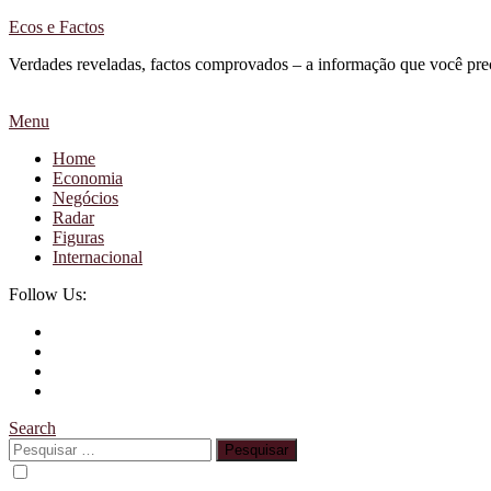
Skip
Ecos e Factos
To
Verdades reveladas, factos comprovados – a informação que você pre
Content
Menu
Home
Economia
Negócios
Radar
Figuras
Internacional
Follow Us:
Search
Pesquisar
por: