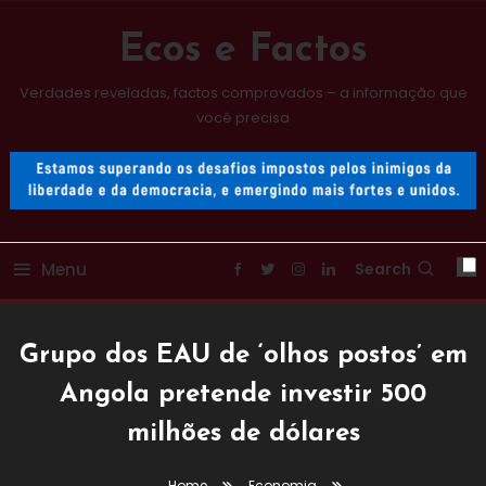
Skip
To
Ecos e Factos
Content
Verdades reveladas, factos comprovados – a informação que
você precisa
Menu
Search
Grupo dos EAU de ‘olhos postos’ em
Angola pretende investir 500
milhões de dólares
Home
Economia