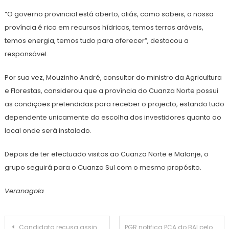
“O governo provincial está aberto, aliás, como sabeis, a nossa
província é rica em recursos hídricos, temos terras aráveis,
temos energia, temos tudo para oferecer”, destacou a
responsável.
Por sua vez, Mouzinho André, consultor do ministro da Agricultura
e Florestas, considerou que a província do Cuanza Norte possui
as condições pretendidas para receber o projecto, estando tudo
dependente unicamente da escolha dos investidores quanto ao
local onde será instalado.
Depois de ter efectuado visitas ao Cuanza Norte e Malanje, o
grupo seguirá para o Cuanza Sul com o mesmo propósito.
Veranagola
Navegação
Candidata recusa assinar documento de renúncia
PGR notifica PCA do BAI pelo crédito de mais de 13 milhões de dólares ao empresário eritreu “Isayas Desale Berhe”